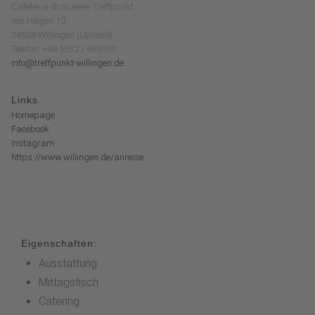
Caféteria-Brasserie Treffpunkt
Am Hagen 10
34508 Willingen (Upland)
Telefon: +49 5632 / 969550
info@treffpunkt-willingen.de
Links
Homepage
Facebook
Instagram
https://www.willingen.de/anreise
Eigenschaften:
Ausstattung
Mittagstisch
Catering