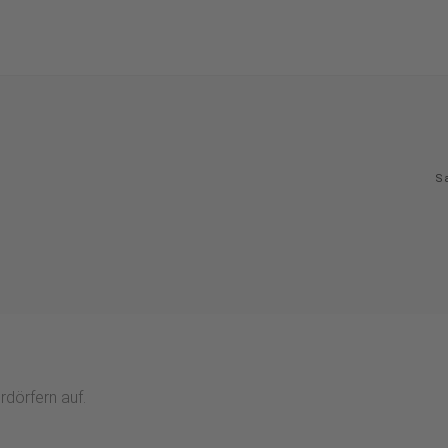
S
dörfern auf.