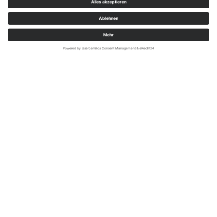
Sauerland-Tourismus e.V. / Paul Masukowitz/ REACT-EU