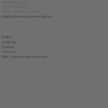
Auf der Knippe 100
59955 Winterberg
Telefon: +49 2985 / 3250383
info@hochheidehuette-niedersfeld.de
Links
Homepage
Facebook
Instagram
https://www.willingen.de/anreise