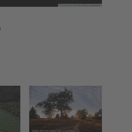
Leaflet
|
©
OpenStreetMap
contributors
)