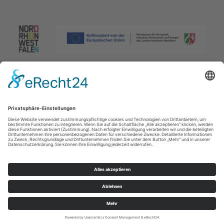
Impressum
|
Datenschutzerklärung
|
Barrierefreiheitserklärung
|
Kontakt
Johannes-Hummel-Weg 1
57392
Schmallenberg
T: +49 (0) 2974 96980
E: info@sauerland.com
Cookie-Einstellungen