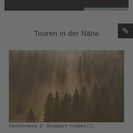
Leaflet
|
©
OpenStreetMap
contributors
Touren in der Nähe
Heilklimatour 2 - Bergbach erleben (T)