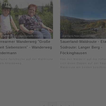
ierearmer Wanderweg "Große
Sauerland-Waldroute - Et
heit Siebenstern" - Wanderweg
Südroute: Langer Berg -
Jedermann
Föckinghausen
leine Teilstrecke auf der Waldroute
Von den Wäldern auf die Höhen
em Kneippweg.
sich diese Etappe auf der Sau
Waldroute am besten beschre