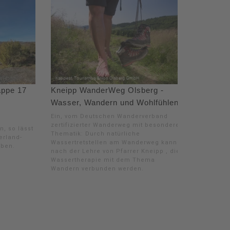
appe 17
Kneipp WanderWeg Olsberg -
Wasser, Wandern und Wohlfühlen
Ein, vom Deutschen Wanderverband
zertifizierter Wanderweg mit besonderer
, so lässt
Thematik: Durch natürliche
erland-
Wassertretstellen am Wanderweg kann
iben.
nach der Lehre von Pfarrer Kneipp , die
Wassertherapie mit dem Thema
Wandern verbunden werden.