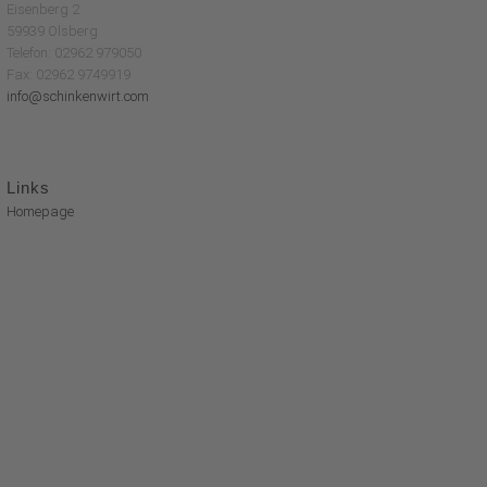
Eisenberg 2
59939 Olsberg
Telefon: 02962 979050
Fax: 02962 9749919
info@schinkenwirt.com
Links
Homepage