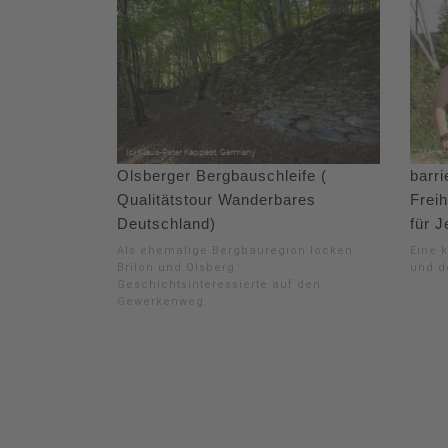
Olsberger Bergbauschleife (
barr
Qualitätstour Wanderbares
Frei
Deutschland)
für 
Als ehemalige Bergbauregion locken
Eine k
Brilon und Olsberg
und d
Geschichtsinteressierte auf den
Gewerkenweg.