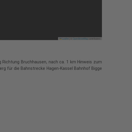
Leaflet
|
©
OpenStreetMap
contributors
erg Richtung Bruchhausen, nach ca. 1 km Hinweis zum
berg für die Bahnstrecke Hagen-Kassel Bahnhof Bigge