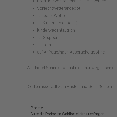
Produkte von regionalen Produzenten
Schlechtwetterangebot
für jedes Wetter
für Kinder (jedes Alter)
Kinderwagentauglich
für Gruppen
für Familien
auf Anfrage/nach Absprache geöffnet
Waldhotel Schinkenwirt ist nicht nur wegen seine
Die Terrasse lädt zum Rasten und Genießen ein.
Preise
Bitte die Preise im Waldhotel direkt erfragen.