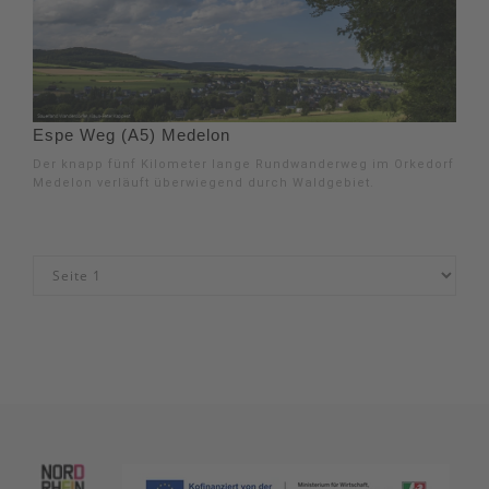
Espe Weg (A5) Medelon
Der knapp fünf Kilometer lange Rundwanderweg im Orkedorf
Medelon verläuft überwiegend durch Waldgebiet.