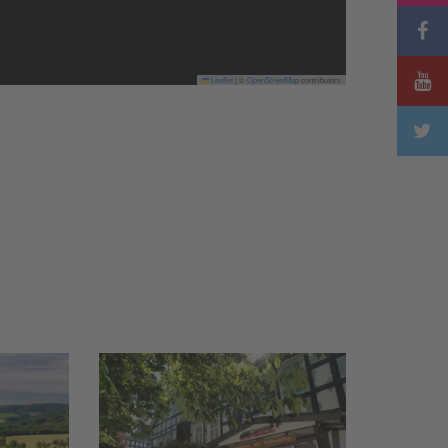
Leaflet
|
©
OpenStreetMap
contributors