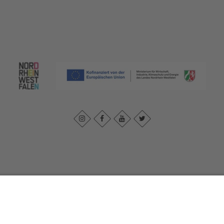
Impressum
|
Datenschutzerklärung
|
Barrierefreiheitserklärung
|
Kontak
Johannes-Hummel-Weg 1
57392
Schmallenberg