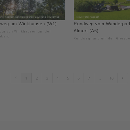
weg um Winkhausen (W1)
Rundweg vom Wanderpark
Almert (A6)
our von Winkhausen um den
nberg.
Rundweg rund um den Giersbe
1
2
3
4
5
6
7
...
10