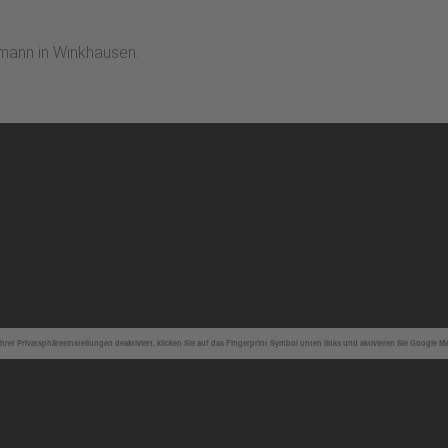
mann in Winkhausen.
hrer Privatsphäreeinstellungen deaktiviert, klicken Sie auf das Fingerprint Symbol unten links und aktivieren Sie Google M