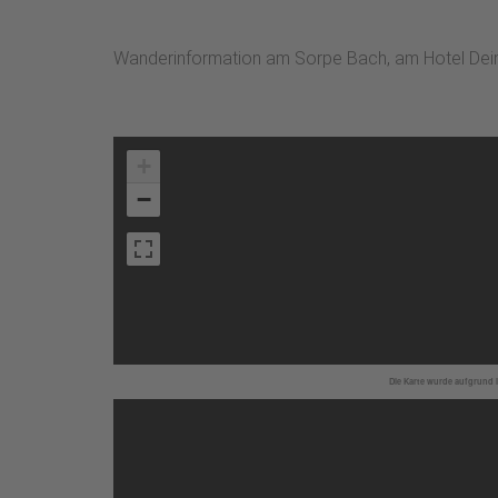
Wanderinformation am Sorpe Bach, am Hotel Dei
+
−
Die Karte wurde aufgrund I