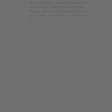
Das FFH-Gebiet „Liesetal-Hilmesberg“
lädt Sie auf 13 km gut begehbaren
Wegen auf eine erkenntnisreiche und
erholsame „Erlebnistour in die Natur“
ein.