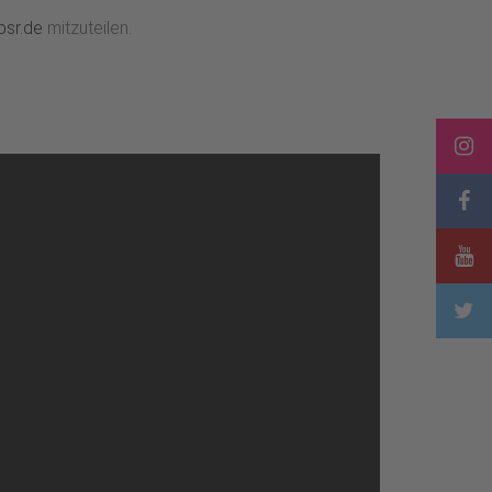
psr.de
mitzuteilen.