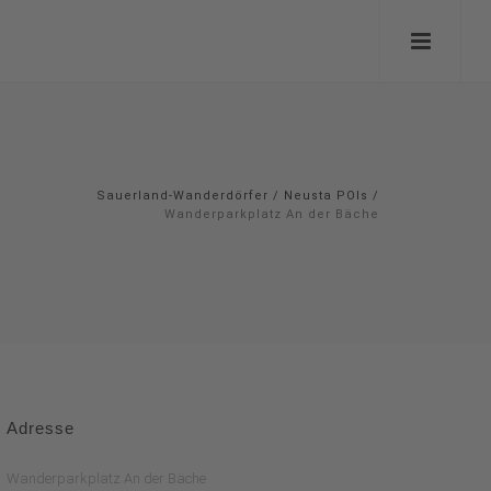
Sauerland-Wanderdörfer
/
Neusta POIs
/
Wanderparkplatz An der Bäche
Adresse
Wanderparkplatz An der Bäche