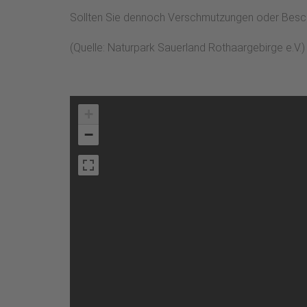
Sollten Sie dennoch Verschmutzungen oder Beschäd
(Quelle: Naturpark Sauerland Rothaargebirge e.V.)
+
−