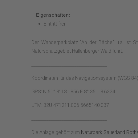
Eigenschaften:
Eintritt frei
Der Wanderparkplatz "An der Bäche" u.a. ist 
Naturschutzgebiet Hallenberger Wald führt.
___________________________________
Koordinaten für das Navigationssystem (WGS 84)
GPS: N 51° 8' 13.1856 E 8° 35' 18.6324
UTM: 32U 471211.006 5665140.037
___________________________________
Die Anlage gehört zum
Naturpark Sauerland Rotha