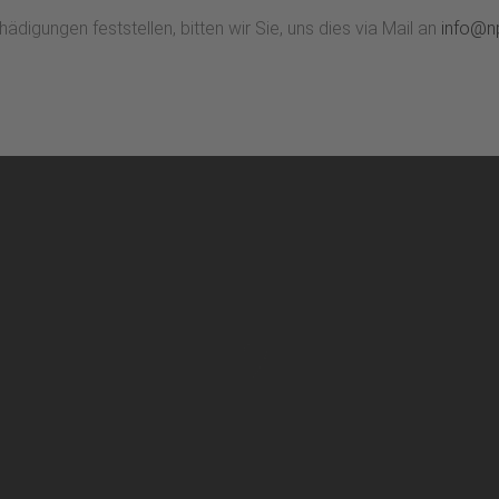
igungen feststellen, bitten wir Sie, uns dies via Mail an
info@n