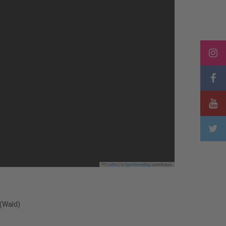
Leaflet
|
©
OpenStreetMap
contributors
(Wald)