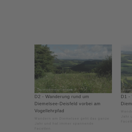
D2 - Wanderung rund um
D1 -
Diemelsee-Deisfeld vorbei am
Diem
Vogellehrpfad
Wande
Jahr 
Wandern am Diemelsee geht das ganze
Facet
Jahr und hat immer spannende
Facetten.