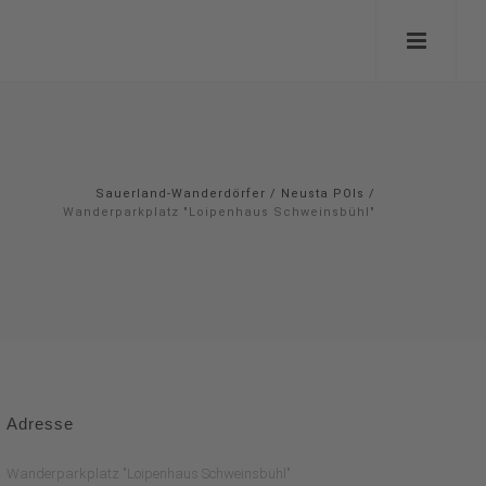
Sauerland-Wanderdörfer
/
Neusta POIs
/
Wanderparkplatz "Loipenhaus Schweinsbühl"
Adresse
Wanderparkplatz "Loipenhaus Schweinsbühl"