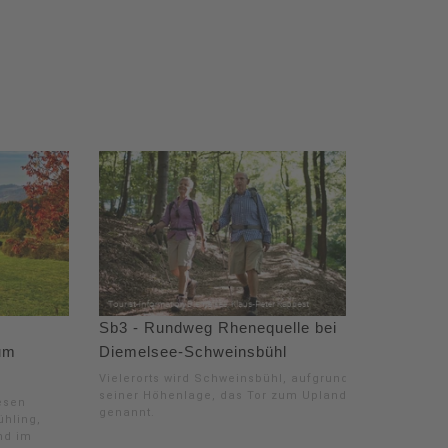
Sb3 - Rundweg Rhenequelle bei
um
Diemelsee-Schweinsbühl
Vielerorts wird Schweinsbühl, aufgrund
seiner Höhenlage, das Tor zum Upland
esen
genannt.
ühling,
nd im