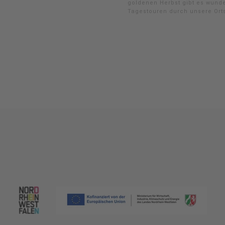
goldenen Herbst gibt es wund
Tagestouren durch unsere Ort