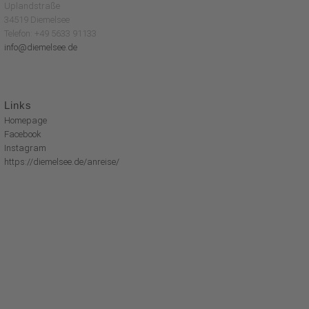
Uplandstraße
34519 Diemelsee
Telefon: +49 5633 91133
info@diemelsee.de
Links
Homepage
Facebook
Instagram
https://diemelsee.de/anreise/