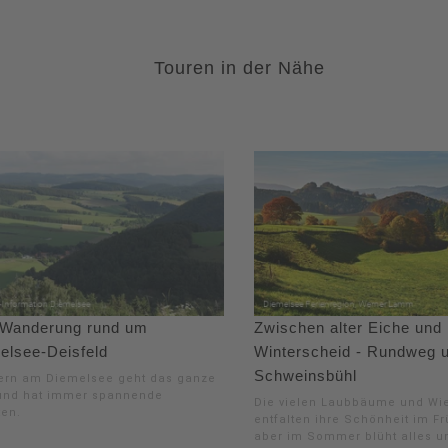
Touren in der Nähe
 Wanderung rund um
Zwischen alter Eiche und
elsee-Deisfeld
Winterscheid - Rundweg 
Schweinsbühl
rn am Diemelsee geht das ganze
und hat immer spannende
Die vielen Laubbäume und Wi
ten.
entfalten ihre Schönheit im Fr
aber im Sommer blüht alles u