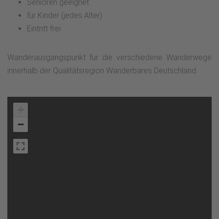
Senioren geeignet
für Kinder (jedes Alter)
Eintritt frei
Wanderausgangspunkt für die verschiedene Wanderwege
innerhalb der Qualitätsregion Wanderbares Deutschland.
+
−