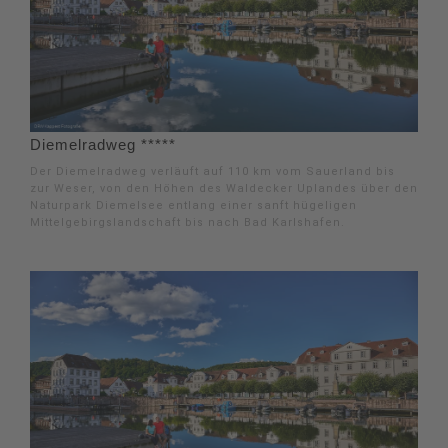
Diemelradweg *****
Der Diemelradweg verläuft auf 110 km vom Sauerland bis
zur Weser, von den Höhen des Waldecker Uplandes über den
Naturpark Diemelsee entlang einer sanft hügeligen
Mittelgebirgslandschaft bis nach Bad Karlshafen.