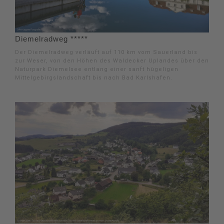
Diemelradweg *****
Der Diemelradweg verläuft auf 110 km vom Sauerland bis
zur Weser, von den Höhen des Waldecker Uplandes über den
Naturpark Diemelsee entlang einer sanft hügeligen
Mittelgebirgslandschaft bis nach Bad Karlshafen.