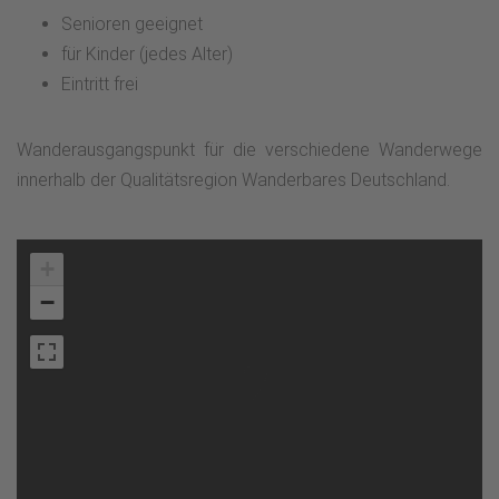
Senioren geeignet
für Kinder (jedes Alter)
Eintritt frei
Wanderausgangspunkt für die verschiedene Wanderwege
innerhalb der Qualitätsregion Wanderbares Deutschland.
+
−