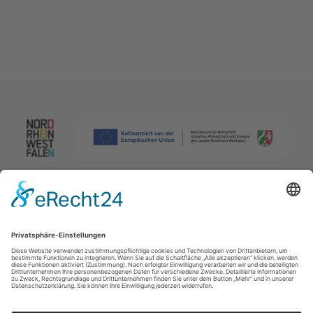
Impressum
|
Datenschutzerklärung
|
Barrierefreiheitserklärung
|
Kontakt
Johannes-Hummel-Weg 1
57392
Schmallenberg