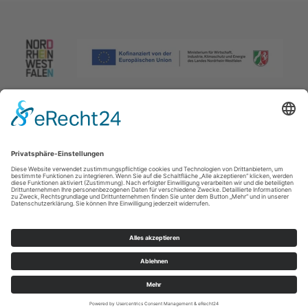
Impressum
|
Datenschutzerklärung
|
Barrierefreiheitserklärung
|
Kontakt
Johannes-Hummel-Weg 1
57392
Schmallenberg
T: +49 (0) 2974 96980
E: info@sauerland.com
Cookie-Einstellungen