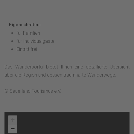
Eigenschaften:
für Familien
für Individualgäste
Eintritt frei
Das Wanderportal bietet Ihnen eine detaillierte Übersicht
über die Region und dessen traumhafte Wanderwege.
© Sauerland Tourismus e.V.
+
−