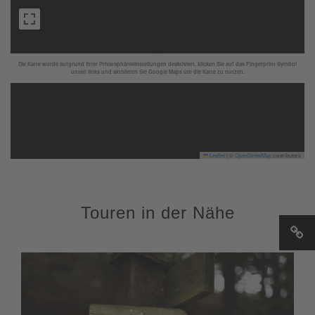
Die Karte wurde aufgrund Ihrer Privatsphäreeinstellungen deaktiviert, klicken Sie auf das Fingerprint Symbol
unten links und aktivieren Sie Google Maps um die Karte zu nutzen.
Leaflet
|
©
OpenStreetMap
contributors
Touren in der Nähe