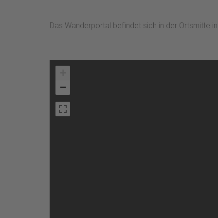
Das Wanderportal befindet sich in der Ortsmitte i
+
−