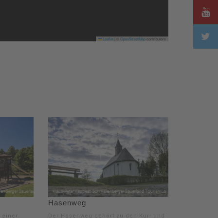
Leaflet
|
©
OpenStreetMap
contributors
Hasenweg
 einer
Der Hasenweg gehört zu den Kur- und