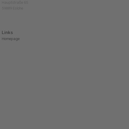
Hauptstraße 65
59889 Eslohe
Links
Homepage