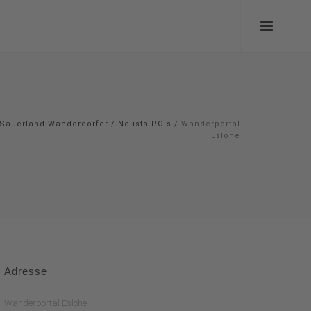
Sauerland-Wanderdörfer
/
Neusta POIs
/
Wanderportal
Eslohe
Adresse
Wanderportal Eslohe