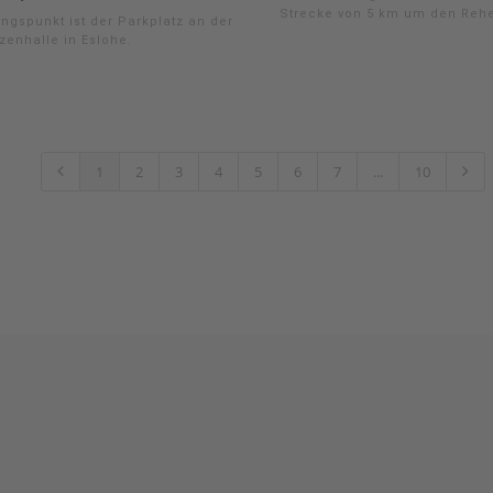
Strecke von 5 km um den Reh
ngspunkt ist der Parkplatz an der
zenhalle in Eslohe.
1
2
3
4
5
6
7
...
10