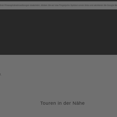
hrer Privatsphäreeinstellungen deaktiviert, klicken Sie auf das Fingerprint Symbol unten links und aktivieren Sie Google M
.
Touren in der Nähe