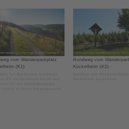
weg vom Wanderparkplatz
Rundweg vom Wanderpark
elheim (K1)
Kückelheim (K2)
inem Teil des Esloher Rundwegs
Rundtour vom Wanderparkplat
rn Sie um Dormecke herum und
Kückelheim ausgehend.
inem Teil des Franziskusweges
r zurück zu Ihrem Ausgangspunkt.