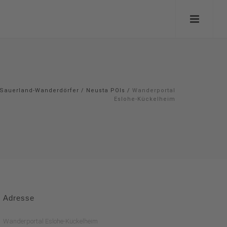
Sauerland-Wanderdörfer
/
Neusta POIs
/
Wanderportal
Eslohe-Kückelheim
Adresse
Wanderportal Eslohe-Kückelheim