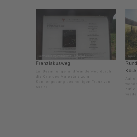
Franziskusweg
Rund
Kück
Ein Besinnungs- und Wanderweg durch
die Orte des Marpetals zum
Auf e
Sonnengesang des heiligen Franz von
wande
Assisi.
auf e
wiede