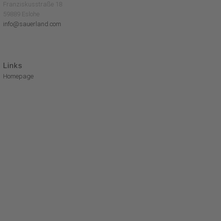
Franziskusstraße 18
59889 Eslohe
info@sauerland.com
Links
Homepage