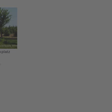
platz
z