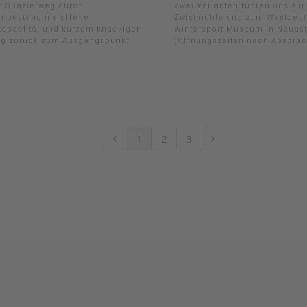
r Spazierweg durch
Zwei Varianten führen uns zur
nbestand ins offene
Zwistmühle und zum Westdeu
ebachtal und kurzem knackigen
Wintersport Museum in Neuas
eg zurück zum Ausgangspunkt.
(Öffnungszeiten nach Absprac
1
2
3