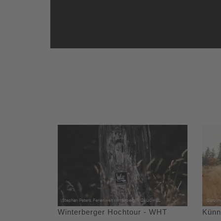
Winterberger Hochtour - WHT
Künn