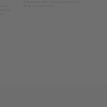
Eine kleine, aber anspruchsvolle Tour .
tschen
Berg- und Talverlauf .
tenberg
he).