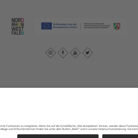
Impressum
|
Datenschutzerklärung
|
Barrierefreiheitserklärung
|
Kontak
Johannes-Hummel-Weg 1
57392
Schmallenberg
T: +49 (0) 2974 96980
E: info@sauerland.com
Cookie-Einstellungen