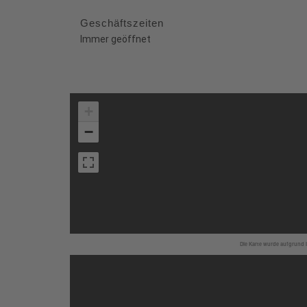
Geschäftszeiten
Immer geöffnet
+
−
Die Karte wurde aufgrund I