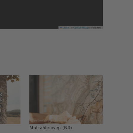
Leaflet
|
©
OpenStreetMap
contributors
Mollseifenweg (N3)