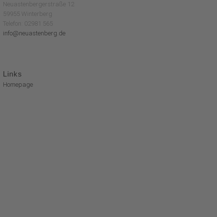
Neuastenbergerstraße 12
59955 Winterberg
Telefon: 02981 565
info@neuastenberg.de
Links
Homepage