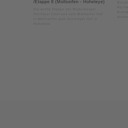
/Etappe 8 (Mollseifen - Hoheleye)
Kurze
Buche
Die achte Etappe der Winterberger
Bremk
Hochtour führt uns vom Mollseifer Hof
Ansti
in Mollseifen zum Hoheleyer Hof in
Hoheleye.