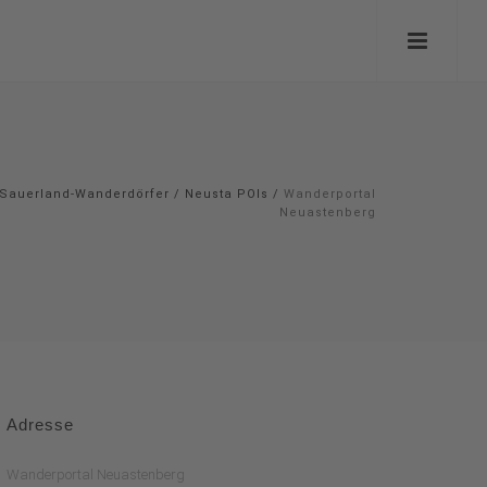
Sauerland-Wanderdörfer
/
Neusta POIs
/
Wanderportal
Neuastenberg
Adresse
Wanderportal Neuastenberg