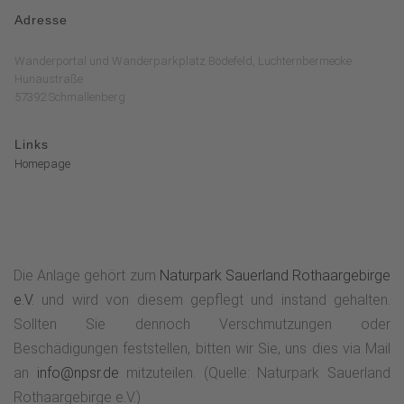
Adresse
Wanderportal und Wanderparkplatz Bödefeld, Luchternbermecke
Hunaustraße
57392 Schmallenberg
Links
Homepage
Die Anlage gehört zum
Naturpark Sauerland Rothaargebirge
e.V.
und wird von diesem gepflegt und instand gehalten.
Sollten Sie dennoch Verschmutzungen oder
Beschädigungen feststellen, bitten wir Sie, uns dies via Mail
an
info@npsr.de
mitzuteilen. (Quelle: Naturpark Sauerland
Rothaargebirge e.V.)