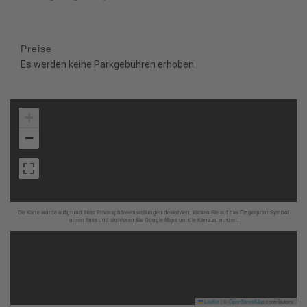
Preise
Es werden keine Parkgebühren erhoben.
+
−
Die Karte wurde aufgrund Ihrer Privatsphäreeinstellungen deaktiviert, klicken Sie auf das Fingerprint Symbol
unten links und aktivieren Sie Google Maps um die Karte zu nutzen.
Leaflet
|
©
OpenStreetMap
contributors