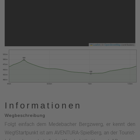
Leaflet
|
©
OpenStreetMap
contributors
525 m
499
500 m
475 m
450 m
430
425 m
400 m
0 km
0.5 km
1 km
1.5 km
Informationen
Wegbeschreibung
Folgt einfach dem Medebacher Bergzwerg, er kennt den
Weg!Startpunkt ist am AVENTURA-SpielBerg, an der Tourist-