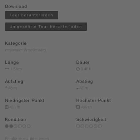
Download
Tour herunterladen
Umgekehrte Tour herunterladen
Kategorie
regionaler Wanderweg
Länge
Dauer
1.5 km
0:45 h
Aufstieg
Abstieg
46 m
47 m
Niedrigster Punkt
Höchster Punkt
431 m
499 m
Kondition
Schwierigkeit
Empfohlene Jahreszeiten