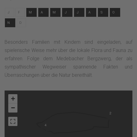
J
F
M
A
M
J
J
A
S
O
N
D
Besonders Familien mit Kindern sind eingeladen, auf
spielerische Weise mehr über die lokale Flora und Fauna zu
erfahren. Folge dem Medebacher Bergzwerg, der als
sympathischer Wegweiser spannende Fakten und
Überraschungen über die Natur bereithält.
+
−
2
4