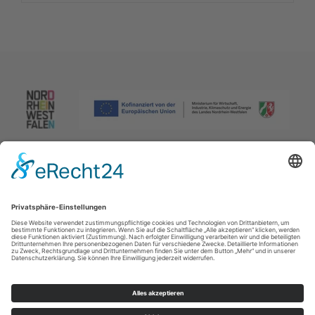
Impressum
|
Datenschutzerklärung
|
Barrierefreiheitserklärung
|
Kontakt
Johannes-Hummel-Weg 1
57392
Schmallenberg
T: +49 (0) 2974 96980
E: info@sauerland.com