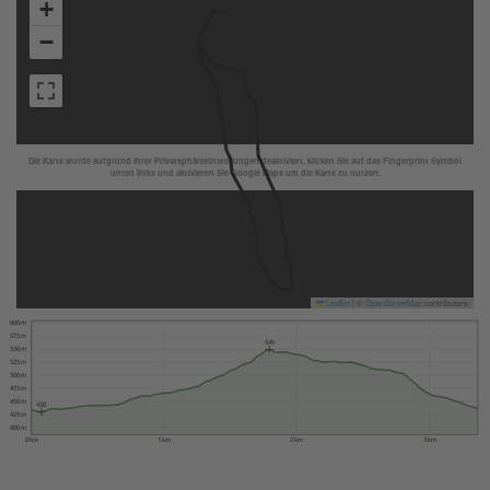
+
−
Die Karte wurde aufgrund Ihrer Privatsphäreeinstellungen deaktiviert, klicken Sie auf das Fingerprint Symbol
unten links und aktivieren Sie Google Maps um die Karte zu nutzen.
Leaflet
|
©
OpenStreetMap
contributors
600 m
575 m
549
550 m
525 m
500 m
475 m
450 m
430
425 m
400 m
0 km
1 km
2 km
3 km