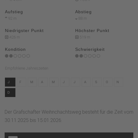
Aufstieg
Abstieg
92 m
88 m
Niedrigster Punkt
Höchster Punkt
426 m
519 m
Kondition
Schwierigkeit
Empfohlene Jahreszeiten
J
F
M
A
M
J
J
A
S
O
N
D
Der Grafschafter Weihnchachtsweg besteht für die Zeit vom
30.11.2025 bis 15.01.2026.
4