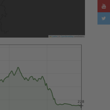
Leaflet
|
©
OpenStreetMap
contributors
228