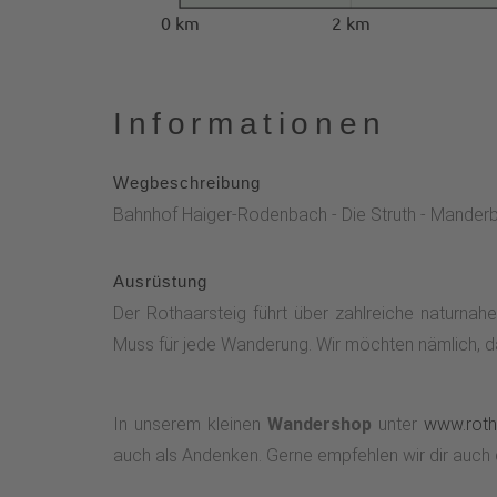
0 km
2 km
Informationen
Wegbeschreibung
Bahnhof Haiger-Rodenbach - Die Struth - Manderba
Ausrüstung
Der Rothaarsteig führt über zahlreiche naturnah
Muss für jede Wanderung. Wir möchten nämlich, da
In unserem kleinen
Wandershop
unter
www.roth
auch als Andenken. Gerne empfehlen wir dir auch 