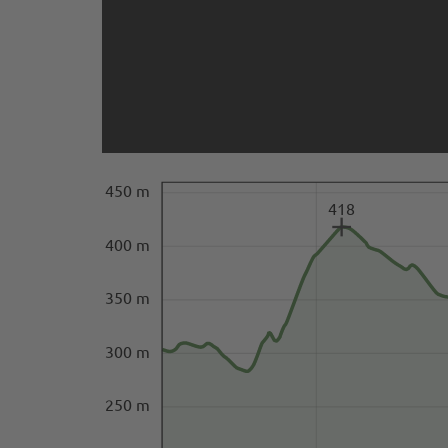
450 m
418
400 m
350 m
300 m
250 m