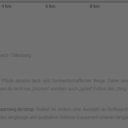
4 km
6 km
8 km
ch - Dillenburg
e Pfade abseits land- und forstwirtschaftlicher Wege. Daher si
ss du nicht nur „trocken” sondern auch „guten” Fußes den „Weg d
aarsteig.de/shop
findest du zudem eine Auswahl an Rothaarstei
das langlebige und qualitative Outdoor-Equipment unseres langj