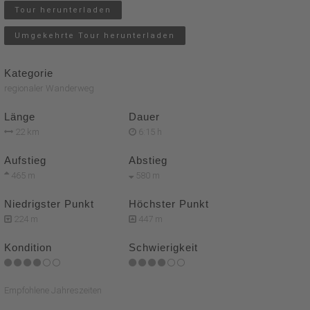
Tour herunterladen
Umgekehrte Tour herunterladen
Kategorie
regionaler Wanderweg
Länge
Dauer
22 km
6:15 h
Aufstieg
Abstieg
465 m
580 m
Niedrigster Punkt
Höchster Punkt
224 m
447 m
Kondition
Schwierigkeit
Empfohlene Jahreszeiten