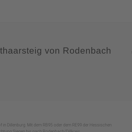
thaarsteig von Rodenbach
 in Dillenburg. Mit dem RB95 oder dem RE99 der Hessischen
chtung Siegen bis nach Rodenbach/Dillkreis.