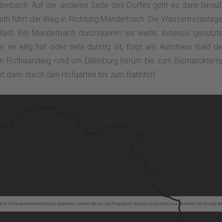
denbach. Auf der anderen Seite des Dorfes geht es dann hinau
ruth führt der Weg in Richtung Manderbach. Die Wassertretanl
ast. Bei Manderbach durchqueren wir weite, extensiv genutzt
r es eilig hat oder sehr durstig ist, folgt am Autohaus Bald de
em Rothaarsteig rund um Dillenburg herum bis zum Bismarcktempe
ührt dann durch den Hofgarten bis zum Bahnhof.
hrer Privatsphäreeinstellungen deaktiviert, klicken Sie auf das Fingerprint Symbol unten links und aktivieren Sie Google M