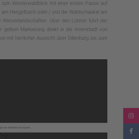
f zum Westerwaldblick mit einer ersten Pause auf
age am Hengstbach oder / und die Waldschaukel am
e Wiesenlandschaften. Über den Löhren führt der
r gelben Markierung direkt in die Innenstadt von
l mit herrlicher Aussicht über Dillenburg bis zum
aps um die Karte zu nutzen.