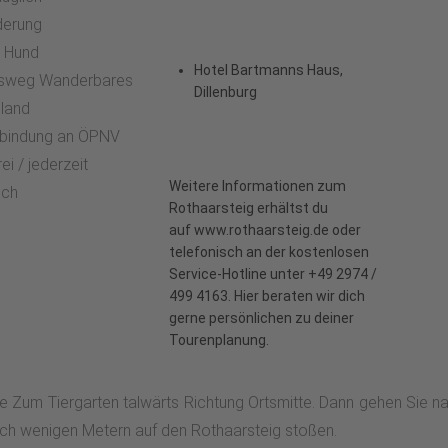
derung
t Hund
Hotel Bartmanns Haus,
tsweg Wanderbares
Dillenburg
land
bindung an ÖPNV
ei / jederzeit
Weitere Informationen zum
ich
Rothaarsteig erhältst du
auf
www.rothaarsteig.de
oder
telefonisch an der kostenlosen
Service-Hotline unter +49 2974 /
499 4163. Hier beraten wir dich
gerne persönlichen zu deiner
Tourenplanung.
Zum Tiergarten talwärts Richtung Ortsmitte. Dann gehen Sie na
nach wenigen Metern auf den Rothaarsteig stoßen.