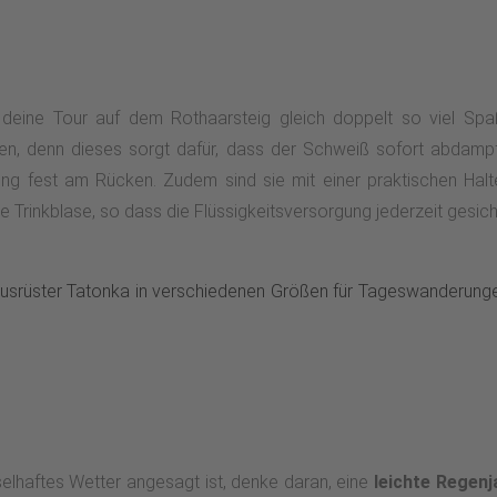
eine Tour auf dem Rothaarsteig gleich doppelt so viel Spaß
, denn dieses sorgt dafür, dass der Schweiß sofort abdampf
gung fest am Rücken. Zudem sind sie mit einer praktischen Hal
 Trinkblase, so dass die Flüssigkeitsversorgung jederzeit gesiche
srüster Tatonka in verschiedenen Größen für Tageswanderunge
lhaftes Wetter angesagt ist, denke daran, eine
leichte Regen