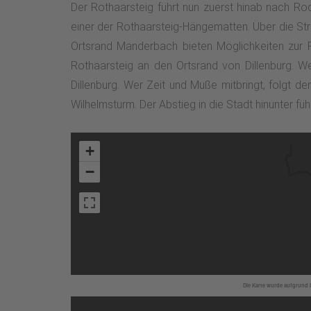
Der Rothaarsteig führt nun zuerst hinab nach Ro
einer der Rothaarsteig-Hängematten. Über die St
Ortsrand Manderbach bieten Möglichkeiten zur R
Rothaarsteig an den Ortsrand von Dillenburg. We
Dillenburg. Wer Zeit und Muße mitbringt, folgt d
Wilhelmsturm. Der Abstieg in die Stadt hinunter f
+
−
Die Karte wurde aufgrund I