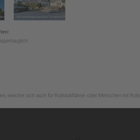
ten:
agentauglich
 welcher sich auch für Rollstuhlfahrer oder Menschen mit Rolla