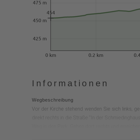
475 m
454
450 m
425 m
0 km
0.2 km
0.
Informationen
Wegbeschreibung
Vor der Kirche stehend wenden Sie sich links, g
direkt rechts in die Straße "In der Schmiedinghaus
Weg in den Park. Gehen dort rechts und erreichen
Ihrern Ausgangspunkt am Kirchplatz.