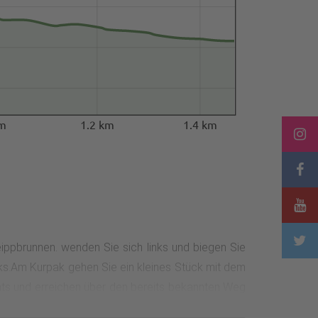
km
1.2 km
1.4 km
ippbrunnen. wenden Sie sich links und biegen Sie
links.Am Kurpak gehen Sie ein kleines Stück mit dem
chts und erreichen über den bereits bekannten Weg