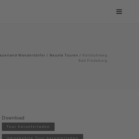
auerland-Wanderdörfer
/
Neusta Touren
/
Rollstuhlweg
Bad Fredeburg
Download
Tour herunterladen
Umgekehrte Tour herunterladen