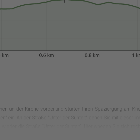
4 km
0.6 km
0.8 km
1 
ehen an der Kirche vorbei und starten Ihren Spaziergang am Kne
en" ein. An der Straße "Unter der Suntelt" gehen Sie mit dieser 
 wieder die Straße "Unter der Suntelt". Hier wneden Sie sich re