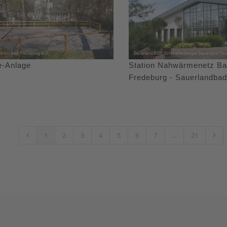
e-Anlage
Station Nahwärmenetz B
Fredeburg - Sauerlandbad
1
2
3
4
5
6
7
...
21