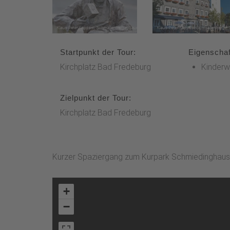
Startpunkt der Tour:
Eigenschaf
Kirchplatz Bad Fredeburg
Kinderw
Zielpunkt der Tour:
Kirchplatz Bad Fredeburg
Kurzer Spaziergang zum Kurpark Schmiedinghausen,
+
−