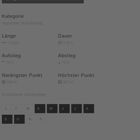
Kategorie
regionaler Wanderweg
Länge
Dauer
1.5 km
0:45 h
Aufstieg
Abstieg
19 m
19 m
Niedrigster Punkt
Höchster Punkt
449 m
467 m
Empfohlene Jahreszeiten
J
F
M
A
M
J
J
A
S
O
N
D