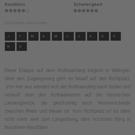
Kondition
Schwierigkeit
Empfohlene Jahreszeiten
J
F
M
A
M
J
J
A
S
O
N
D
Diese Etappe auf dem Rothaarsteig beginnt in Willingen.
Über den Zugangsweg geht es hinauf auf den Richtplatz.
Von hier aus wendet sich der Rothaarsteig nach Süden und
verläuft über den Rothaarkamm auf der hessischen
Landesgrenze, die gleichzeitig auch Wasserscheide
zwischen Rhein und Weser ist. Vom Richtplatz ist es dann
nicht mehr weit zum Langenberg, dem höchsten Berg in
Nordrhein-Westfalen.