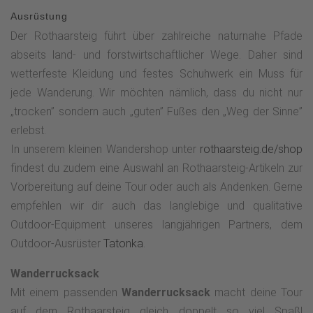
Ausrüstung
Der Rothaarsteig führt über zahlreiche naturnahe Pfade
abseits land- und forstwirtschaftlicher Wege. Daher sind
wetterfeste Kleidung und festes Schuhwerk ein Muss für
jede Wanderung. Wir möchten nämlich, dass du nicht nur
„trocken” sondern auch „guten” Fußes den „Weg der Sinne”
erlebst.
In unserem kleinen Wandershop unter
rothaarsteig.de/shop
findest du zudem eine Auswahl an Rothaarsteig-Artikeln zur
Vorbereitung auf deine Tour oder auch als Andenken. Gerne
empfehlen wir dir auch das langlebige und qualitative
Outdoor-Equipment unseres langjährigen Partners, dem
Outdoor-Ausrüster
Tatonka
.
Wanderrucksack
Mit einem passenden
Wanderrucksack
macht deine Tour
auf dem Rothaarsteig gleich doppelt so viel Spaß!