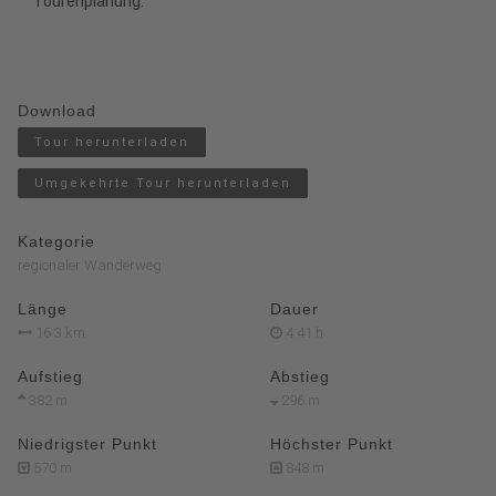
Tourenplanung.
Download
Tour herunterladen
Umgekehrte Tour herunterladen
Kategorie
regionaler Wanderweg
Länge
Dauer
16.3 km
4:41 h
Aufstieg
Abstieg
382 m
296 m
Niedrigster Punkt
Höchster Punkt
570 m
848 m