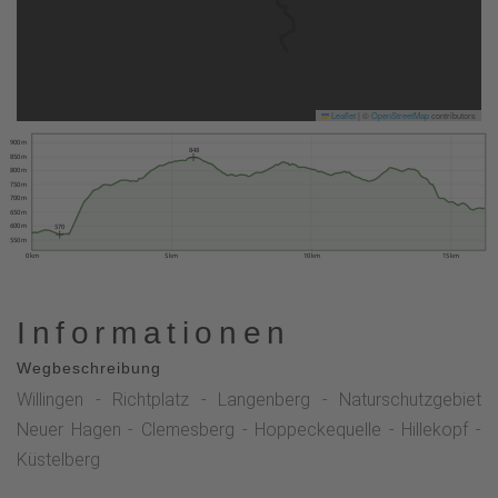
Leaflet
|
©
OpenStreetMap
contributors
900 m
848
850 m
800 m
750 m
700 m
650 m
600 m
570
550 m
0 km
5 km
10 km
15 km
Informationen
Wegbeschreibung
Willingen - Richtplatz - Langenberg - Naturschutzgebiet
Neuer Hagen - Clemesberg - Hoppeckequelle - Hillekopf -
Küstelberg