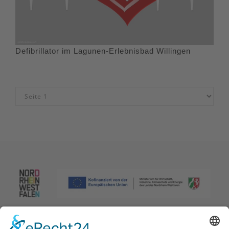
Defibrillator im Lagunen-Erlebnisbad Willingen