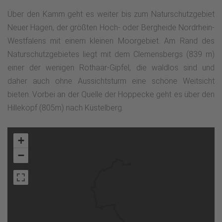
Über den Kamm geht es weiter bis zum Naturschutzgebiet
Neuer Hagen, der größten Hoch- oder Bergheide Nordrhein-
Westfalens mit einem kleinen Moorgebiet. Am Rand des
Naturschutzgebietes liegt mit dem Clemensbergs (839 m)
einer der wenigen Rothaar-Gipfel, die waldlos sind und
daher auch ohne Aussichtsturm eine schöne Weitsicht
bieten. Vorbei an der Quelle der Hoppecke geht es über den
Hillekopf (805m) nach Küstelberg.
+
−