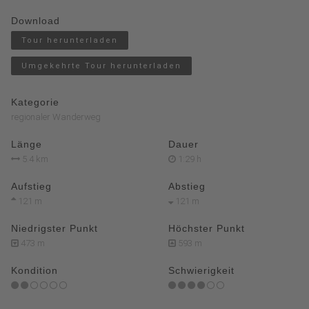
Download
Tour herunterladen
Umgekehrte Tour herunterladen
Kategorie
regionaler Wanderweg
Länge
Dauer
5.4 km
1:29 h
Aufstieg
Abstieg
121 m
121 m
Niedrigster Punkt
Höchster Punkt
473 m
593 m
Kondition
Schwierigkeit