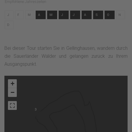
Empfohlene Jahreszeiten
J
F
M
A
M
J
J
A
S
O
N
D
Bei dieser Tour starten Sie in Gellinghausen, wandern durch
die Sauerländer Wälder und gelangen zurück zu Ihrem
Ausgangspunkt.
+
−
3