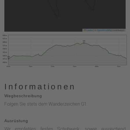
Leaflet
|
©
OpenStreetMap
contributors
650 m
625 m
595
600 m
575 m
550 m
525 m
500 m
479
475 m
450 m
0 km
1 km
2 km
3 km
4 km
5 km
Informationen
Wegbeschreibung
Folgen Sie stets dem Wanderzeichen G1.
Ausrüstung
Wir empfehlen festes Schuhwerk, sowie ausreichend