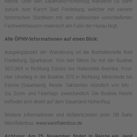
Reiste. Über den Sauerland-Höhenflug wanderst Du dann
zurück zum Kurort Bad Fredeburg, welcher mit seinem
historischen Stadtkern mit den zahlreichen verschieferten
Fachwerkhäusern malerisch am Fuße der Hunau liegt.
Alle ÖPNV-Informationen auf einen Blick:
Ausgangspunkt der Wanderung ist die Bushaltestelle Bad
Fredeburg, Sparkasse. Von hier fährst Du mit der Buslinie
367/369 in Richtung Eslohe bis Haltestelle Bremke, Post.
Hier Umstieg in die Buslinie S70 in Richtung Meschede bis
Eslohe (Sauerland), Reiste. Taktzeiten: stündlich von Mo -
Sa, Sonn- und Feiertags zweistündlich. Die Buslinie Reiste
befindet sich direkt auf dem Sauerland-Höhenflug.
Weitere Informationen und Abfahrtszeiten unter DB Bahn
Westfalenbus:
www.westfalenbus.de
Achtung: Am 25. November findet in Reiste ein Jagd