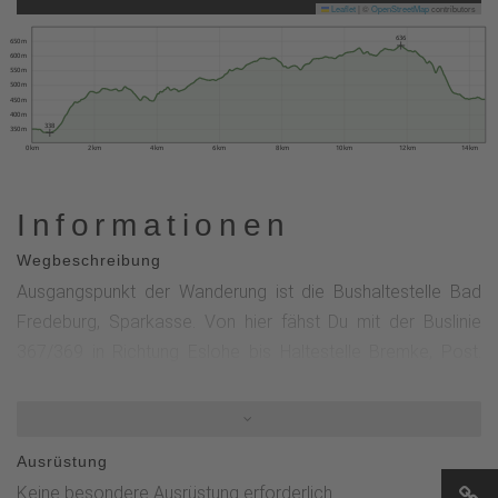
Leaflet
|
©
OpenStreetMap
contributors
636
650 m
600 m
550 m
500 m
450 m
400 m
338
350 m
0 km
2 km
4 km
6 km
8 km
10 km
12 km
14 km
Informationen
Wegbeschreibung
Ausgangspunkt der Wanderung ist die Bushaltestelle Bad
Fredeburg, Sparkasse. Von hier fähst Du mit der Buslinie
367/369 in Richtung Eslohe bis Haltestelle Bremke, Post.
Hier Umstieg in die Buslinie S70 in Richtung Meschede bis
Eslohe (Sauerland), Reiste. Taktzeiten: stündlich von Mo -
Sa, Sonn- und Feiertags zweistündlich. Die Buslinie Reiste
Ausrüstung
befindet sich direkt auf dem Sauerland-Höhenflug. Folge
Keine besondere Ausrüstung erforderlich