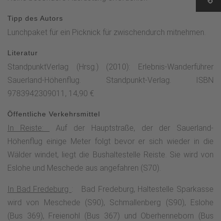
dem Sauerland-Höhenflug nun entlang der Kirche in Reiste.
Hinter dem Örtchen steigt der Sauerland-Höhenflug mit
Tipp des Autors
herrlichen Ausblicken in das Wennetal stetig bergan. Auch
Lunchpaket für ein Picknick für zwischendurch mitnehmen.
entlang dem Hülsenberg eröffnen sich herrliche Panoramen
Literatur
über das Wenntal bis tief in die Homert hinein.Mit Blick auf
StandpunktVerlag (Hrsg.) (2010): Erlebnis-Wanderführer
Kirchilpe, südlich des Dorfes lag im Mittelalter ein Wallburg,
Sauerland-Höhenflug. Standpunkt-Verlag. ISBN
deren Reste im Jahre 2000 bei Ausgrabungen freigelegt
9783942309011, 14,90 €
wurden, überquert der Wanderweg die nach Reiste führende
Landstraße und verläuft in das Tal der Kleinen Ilpe.
Öffentliche Verkehrsmittel
Abwechslungsreich durch Mischwald und entlang des
In Reiste:
Auf der Hauptstraße, der der Sauerland-
Waldrandes erreicht der Weg die kleine Siedlung
Höhenflug einige Meter folgt bevor er sich wieder in die
Hengssiepen, wo die beiden Zugangswege nach
Wälder windet, liegt die Bushaltestelle Reiste. Sie wird von
Oberhenneborn und Sellinghausen auf den Höhenflug
Eslohe und Meschede aus angefahren (S70).
treffen.Nun verläuft der Sauerland-Höhenflug entlang des
Somberges über einen Panoramaweg mit fantastischen
In Bad Fredeburg
: Bad Fredeburg, Haltestelle Sparkasse
Fernsichten über Wiesen, Wälder, Berge und über die
wird von Meschede (S90), Schmallenberg (S90), Eslohe
Ortschaft Altenilpe. Hier lohnt sich eine Pause an einem
(Bus 369), Freienohl (Bus 367) und Oberhenneborn (Bus