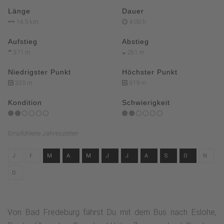
Länge
Dauer
14.5 km
4:00 h
Aufstieg
Abstieg
371 m
261 m
Niedrigster Punkt
Höchster Punkt
335 m
619 m
Kondition
Schwierigkeit
Empfohlene Jahreszeiten
J
F
M
A
M
J
J
A
S
O
N
D
Von Bad Fredeburg fährst Du mit dem Bus nach Eslohe,