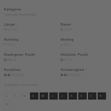
Kategorie
regionaler Wanderweg
Länge
Dauer
3.1 km
1:01 h
Aufstieg
Abstieg
101 m
78 m
Niedrigster Punkt
Höchster Punkt
406 m
471 m
Kondition
Schwierigkeit
Empfohlene Jahreszeiten
J
F
M
A
M
J
J
A
S
O
N
D