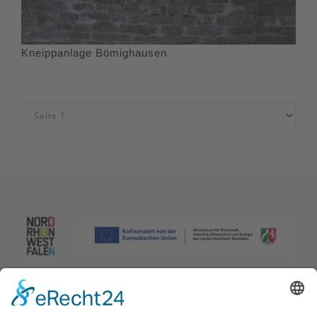
Kneippanlage Bömighausen