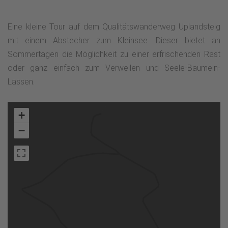
Eine kleine Tour auf dem Qualitätswanderweg Uplandsteig
mit einem Abstecher zum Kleinsee. Dieser bietet an
Sommertagen die Möglichkeit zu einer erfrischenden Rast
oder ganz einfach zum Verweilen und Seele-Baumeln-
Lassen.
+
−