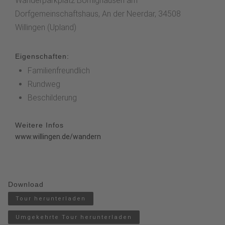
Wanderparkplatz Bömighausen am
Dorfgemeinschaftshaus, An der Neerdar, 34508
Willingen (Upland)
Eigenschaften:
Familienfreundlich
Rundweg
Beschilderung
Weitere Infos
www.willingen.de/wandern
Download
Tour herunterladen
Umgekehrte Tour herunterladen