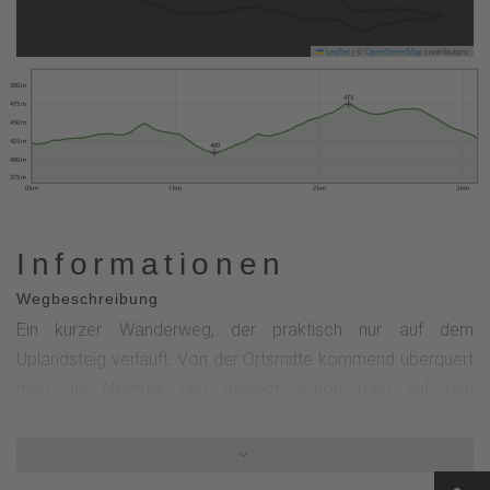
Leaflet
|
©
OpenStreetMap
contributors
500 m
475
475 m
450 m
425 m
409
400 m
375 m
0 km
1 km
2 km
3 km
Informationen
Wegbeschreibung
Ein kurzer Wanderweg, der praktisch nur auf dem
Uplandsteig verläuft. Von der Ortsmitte kommend überquert
man die Neerdar und gelangt schon bald auf den
Uplandsteig. Am Kleinsee und der Schutzhütte vorbei
(Rastmöglichkeit) führt der Weg talaufwärts bis zur
Teerstraße. Hier biegt man rechts ab zurück nach