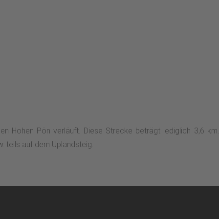
en Hohen Pön verläuft. Diese Strecke beträgt lediglich 3,6 k
. teils auf dem Uplandsteig.