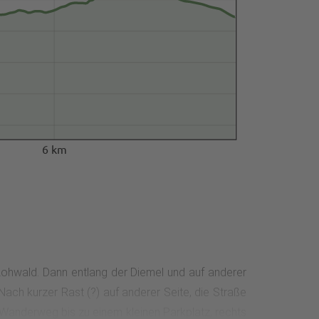
6 km
Lohwald. Dann entlang der Diemel und auf anderer
ach kurzer Rast (?) auf anderer Seite, die Straße
m Wanderweg bis zu einem kleinen Parkplatz, rechts