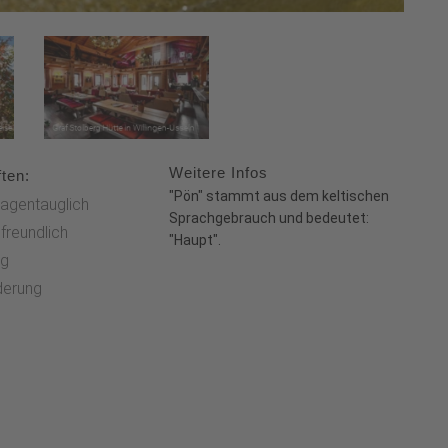
Weitere Infos
ten:
"Pön" stammt aus dem keltischen
agentauglich
Sprachgebrauch und bedeutet:
freundlich
"Haupt".
g
derung