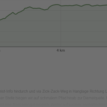
m
4 km
ist-Info hindurch und via Zick-Zack-Weg in Hanglage Richtung 
er Stelle biegen wir auf schmalem Pfad hinab zur Diemelquelle. N
r ist eine Rast sehr gut möglich. Weiter auf kurzem, asphaltierte