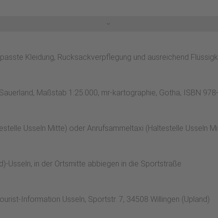
uf`m Knoll" (links) / "Emmet" (rechts gegenüber). An besagter
 150 m weiter und wir müssen uns entscheiden, denn hier beginnt
m. Der Weg ist sehr eben, also ohne große Steigung (38 Hm) seh
asste Kleidung, Rucksackverpflegung und ausreichend Flüssigke
 Sauerland, Maßstab 1:25.000, mr-kartographie, Gotha, ISBN 97
estelle Usseln Mitte) oder Anrufsammeltaxi (Haltestelle Usseln M
)-Usseln, in der Ortsmitte abbiegen in die Sportstraße
urist-Information Usseln, Sportstr. 7, 34508 Willingen (Upland)