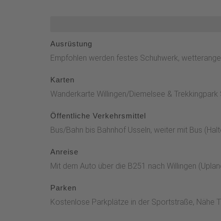
ab am Waldesrand bis zur großen Wegekreuzung "A
Kreuzung, dort rechts ab Richtung Hoher Pön.Nur
oder entgegengesetzt den Hohen Pön (793 m) heru
Ausrüstung
Empfohlen werden festes Schuhwerk, wetterangep
Karten
Wanderkarte Willingen/Diemelsee & Trekkingpark
Öffentliche Verkehrsmittel
Bus/Bahn bis Bahnhof Usseln, weiter mit Bus (Halt
Anreise
Mit dem Auto über die B251 nach Willingen (Upland
Parken
Kostenlose Parkplätze in der Sportstraße, Nähe To