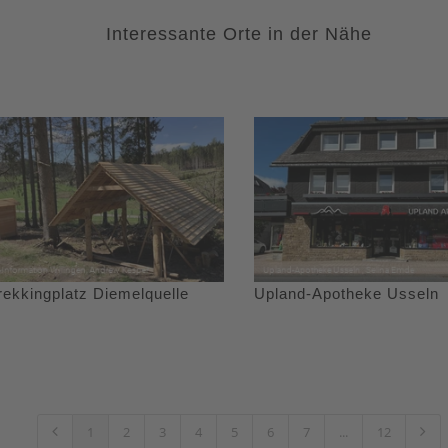
Interessante Orte in der Nähe
rekkingplatz Diemelquelle
Upland-Apotheke Usseln
1
2
3
4
5
6
7
...
12