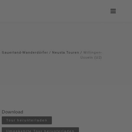
Sauerland-Wanderdörfer
/
Neusta Touren
/
Willingen-
Usseln (U2)
Download
Tour herunterladen
Umgekehrte Tour herunterladen