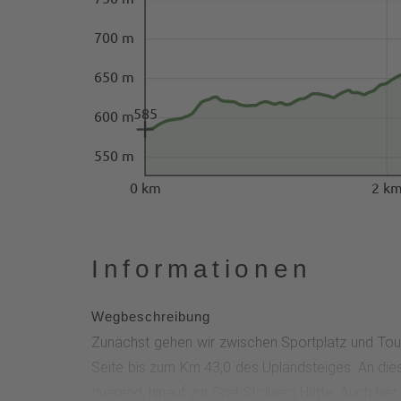
700 m
650 m
585
600 m
550 m
0 km
2 k
Informationen
Wegbeschreibung
Zunächst gehen wir zwischen Sportplatz und Tour
Seite bis zum Km 43,0 des Uplandsteiges. An dies
querend, hinauf zur Graf Stolberg Hütte. Auch hie