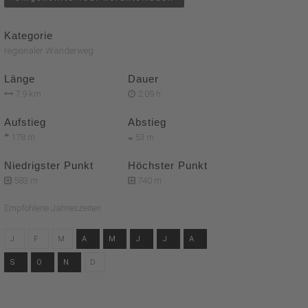
Kategorie
regionaler Wanderweg
Länge
Dauer
7.9 km
2:09 h
Aufstieg
Abstieg
178 m
53 m
Niedrigster Punkt
Höchster Punkt
583 m
740 m
Empfohlene Jahreszeiten
J
F
M
A
M
J
J
A
S
O
N
D