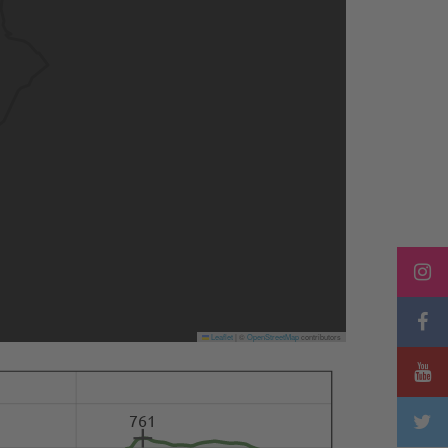
Leaflet
|
©
OpenStreetMap
contributors
761