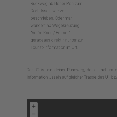
Rückweg ab Hoher Pön zum
Dorf Usseln wie vor
beschrieben. Oder man
wandert ab Wegekreuzung
"Auf`m Knoll / Emmet"
geradeaus direkt hinunter zur
Tourist-Information im Ort.
Der U2 ist ein kleiner Rundweg, der einmal um d
Information Usseln auf gleicher Trasse des U1 bzw
+
−