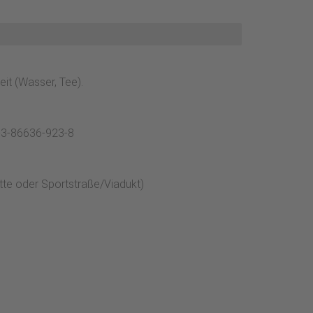
 Stelle wiederum links abbiegen bis zur nächsten
 der eigentliche Rundweg: im Uhrzeigersinn links
r gut zu laufen.
it (Wasser, Tee).
8-3-86636-923-8
itte oder Sportstraße/Viadukt)