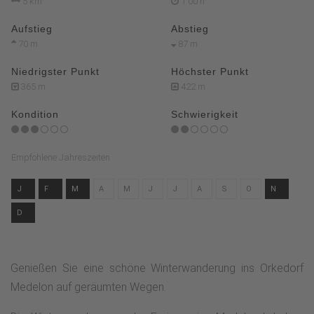
5 km
1:00 h
Aufstieg
Abstieg
70 m
87 m
Niedrigster Punkt
Höchster Punkt
365 m
422 m
Kondition
Schwierigkeit
Empfohlene Jahreszeiten
J
F
M
A
M
J
J
A
S
O
N
D
Genießen Sie eine schöne Winterwanderung ins Orkedorf
Medelon auf geräumten Wegen.