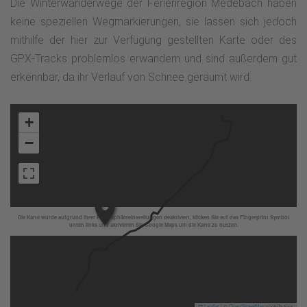
Die Winterwanderwege der Ferienregion Medebach haben
keine speziellen Wegmarkierungen, sie lassen sich jedoch
mithilfe der hier zur Verfügung gestellten Karte oder des
GPX-Tracks problemlos erwandern und sind außerdem gut
erkennbar, da ihr Verlauf von Schnee geräumt wird.
3
+
−
Die Karte wurde aufgrund Ihrer Privatsphäreeinstellungen deaktiviert, klicken Sie auf das Fingerprint Symbol
unten links und aktivieren Sie Google Maps um die Karte zu nutzen.
Leaflet
|
©
OpenStreetMap
contributors