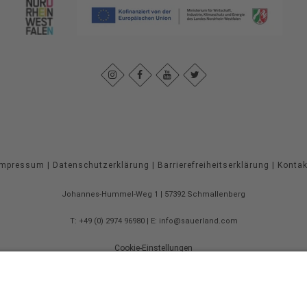
Impressum
|
Datenschutzerklärung
|
Barrierefreiheitserklärung
|
Kontak
Johannes-Hummel-Weg 1
57392
Schmallenberg
T: +49 (0) 2974 96980
E: info@sauerland.com
Cookie-Einstellungen