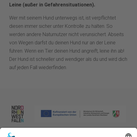
Leine (außer in Gefahrensituationen).
Wer mit seinem Hund unterwegs ist, ist verpflichtet
diesen immer sicher unter Kontrolle zu halten. So
werden andere Naturnutzer nicht verunsichert. Abseits
von Wegen darfst du deinen Hund nur an der Leine
führen. Wenn ein Tier deinen Hund angreift, leine ihn ab!
Der Hund ist schneller und wendiger als du und wird dich
auf jeden Fall wiederfinden.