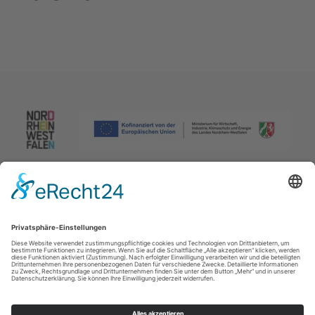
Impressum
|
Datenschutzerklärung
|
Barrierefreiheitserklärung
|
Kontakt
Johannes-Hummel-Weg 1
57392
Schmallenberg