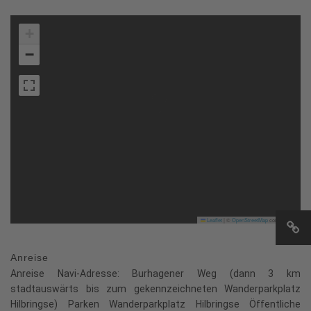
+
−
Leaflet
|
©
OpenStreetMap
contributors
Anreise
Anreise Navi-Adresse: Burhagener Weg (dann 3 km
stadtauswärts bis zum gekennzeichneten Wanderparkplatz
Hilbringse) Parken Wanderparkplatz Hilbringse Öffentliche