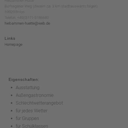
Hiebammen Hütte
Burhagener Weg (diesem ca. 3 km stadtauswärts folgen)
59929 Brilon
Telefon: +49(0)171-3186680
hiebammen-huette@web.de
Links
Homepage
Eigenschaften:
Ausstattung
Außengastronomie
Schlechtwetterangebot
für jedes Wetter
für Gruppen
für Schulklassen