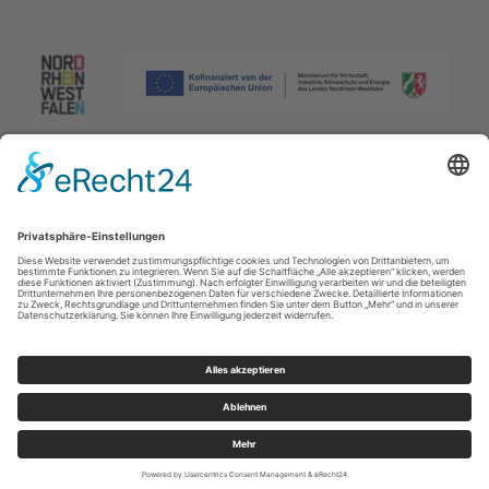
Impressum
|
Datenschutzerklärung
|
Barrierefreiheitserklärung
|
Kontakt
Johannes-Hummel-Weg 1
57392
Schmallenberg
T: +49 (0) 2974 96980
E: info@sauerland.com
Cookie-Einstellungen