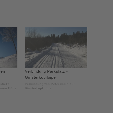
 en
Verbindung Parkplatz -
Ginsterkopfloipe
stieke
Verbindung von Petersborn zur
mmen Hütte
Ginsterkopfloipe