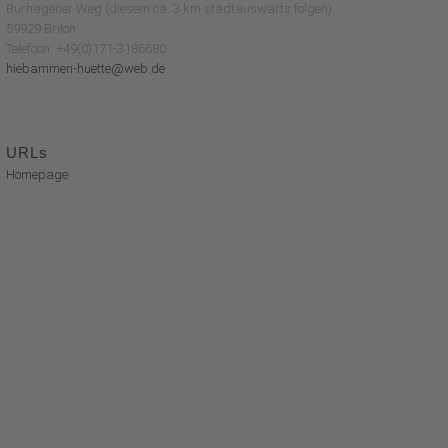
Burhagener Weg (diesem ca. 3 km stadtauswärts folgen)
59929 Brilon
Telefoon: +49(0)171-3186680
hiebammen-huette@web.de
URLs
Homepage