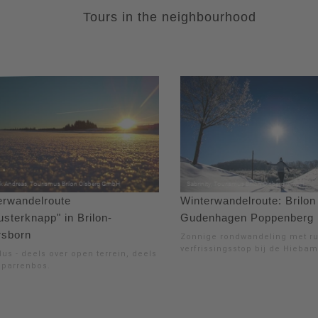
Tours in the neighbourhood
erwandelroute
Winterwandelroute: Brilon
sterknapp" in Brilon-
Gudenhagen Poppenberg
rsborn
Zonnige rondwandeling met ru
verfrissingsstop bij de Hieba
lus - deels over open terrein, deels
sparrenbos.