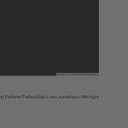
Leaflet
|
©
OpenStreetMap
contributors
e) Parkeren Parkeerplaats voor wandelaars Hilbringse