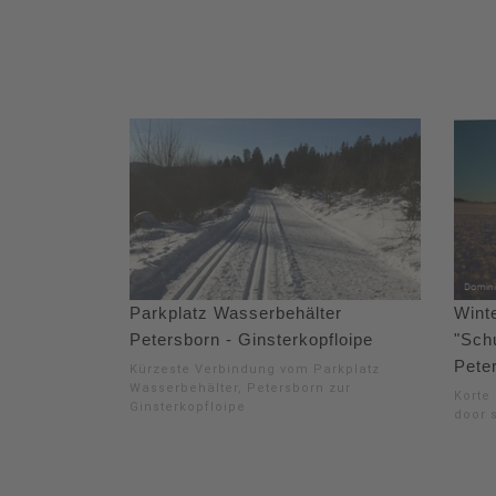
Parkplatz Wasserbehälter
Wint
Petersborn - Ginsterkopfloipe
"Schu
Pete
Kürzeste Verbindung vom Parkplatz
Wasserbehälter, Petersborn zur
Korte 
Ginsterkopfloipe
door 