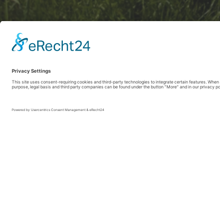
Sauerland-Tourismus e.V./sabrinity
Gezinswandelingen in de 