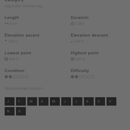
regionaler Wanderweg
Length
Duration
8 km
2:08 h
Elevation ascent
Elevation descent
106 m
104 m
Lowest point
Highest point
404 m
503 m
Condition
Difficulty
Recommended seasons
J
F
M
A
M
J
J
A
S
O
N
D