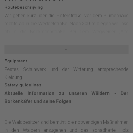
Routebeschrijving
Wir gehen kurz über die Hinterstraße, vor dem Blumenhaus
rechts ab in die Weddelstraße. Nach 300 m biegen wir links
ab in die Beckmannstraße. Bei dem Wegweiser „Alte
Molkerei“ befinden sich links noch einige Gebäude der
Kleinbahn Steinhelle-Medebach, die nach 50-jährigem
Betrieb 1953 stillgelegt wurde. Der asphaltierte Weg führt
Equipment
nun am Nordrand des großen Ferienparks vorbei zur
Festes Schuhwerk und der Witterung entsprechende
„Hasenkammer“ mit zwei Bauernhöfen und einem
Kleidung.
Campingplatz. Wir gehen bergauf, biegen aber gleich wieder
Safety guidelines
links ab, Wegweiser Am Scheid. In ¼ Stunde erreichen wir
Aktuelle Information zu unseren Wäldern - Der
die Grillhütte Kuckucksuhle. Wir wandern nun auch ein Stück
Borkenkäfer und seine Folgen
auf dem Medebacher Bergweg nach rechts, biegen nach
ca. 1,7 km rechts ab, gehen 20 Minuten über einen
befestigten Wald/Feldweg und treffen dann auf den
Die Waldbesitzer sind bemüht, die notwendigen Maßnahmen
asphaltierten Weg, dem wir nach rechts folgen. Auf der
in den Wäldern anzugehen und das schadhafte Holz