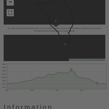
−
4
The map has been deactivated due to your privacy settings, click on the fingerprint symbol at the bottom
left and activate Google Maps to use the map.
3
Leaflet
|
©
OpenStreetMap
contributors
550 m
525 m
504
500 m
475 m
450 m
425 m
402
400 m
375 m
0 km
2 km
4 km
6 km
Information