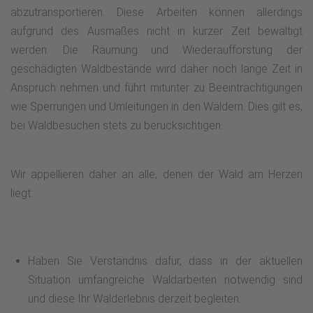
Anhöhe, dem sogenannten Königshof, fällt der Blick sofort
abzutransportieren. Diese Arbeiten können allerdings
auf den 63 m hohen Turm der katholischen Pfarrkirche.
aufgrund des Ausmaßes nicht in kurzer Zeit bewältigt
Dieser weist uns den Weg zurück, wir sind nach gut 1 km
werden. Die Räumung und Wiederaufforstung der
wieder am Marktplatz. (sehr gut für Kinderwagen u.
geschädigten Waldbestände wird daher noch lange Zeit in
Fahrräder geeignet, barrierearm)
Anspruch nehmen und führt mitunter zu Beeinträchtigungen
wie Sperrungen und Umleitungen in den Wäldern. Dies gilt es,
bei Waldbesuchen stets zu berücksichtigen.
Wir appellieren daher an alle, denen der Wald am Herzen
liegt:
Haben Sie Verständnis dafür, dass in der aktuellen
Situation umfangreiche Waldarbeiten notwendig sind
und diese Ihr Walderlebnis derzeit begleiten.