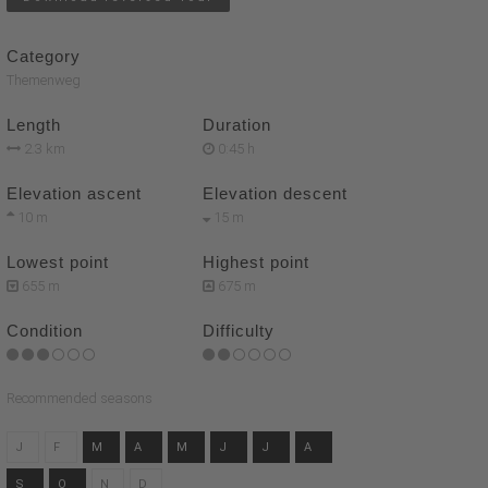
Category
Themenweg
Length
Duration
2.3 km
0:45 h
Elevation ascent
Elevation descent
10 m
15 m
Lowest point
Highest point
655 m
675 m
Condition
Difficulty
Recommended seasons
J
F
M
A
M
J
J
A
S
O
N
D