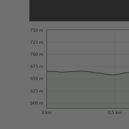
750 m
725 m
700 m
675 m
650 m
625 m
600 m
0 km
0.5 km