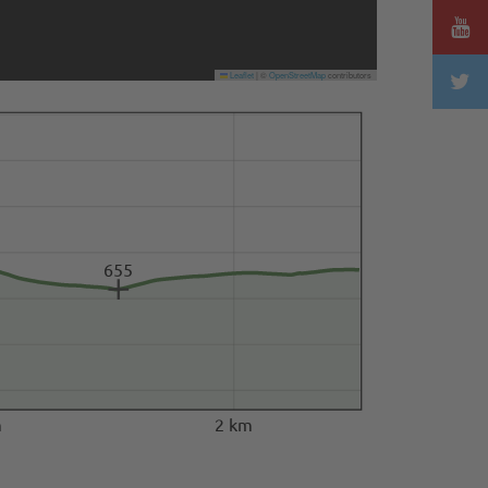
Leaflet
|
©
OpenStreetMap
contributors
655
m
2 km