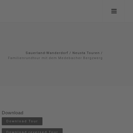
Sauerland-Wanderdorf
/
Neusta Touren
/
Familienrundtour mit dem Medebacher Bergzwerg
Download
Download Tour
Download reversed Tour