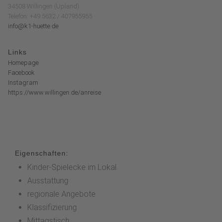
34508 Willingen (Upland)
Telefon: +49 5632 / 407955955
info@k1-huette.de
Links
Homepage
Facebook
Instagram
https://www.willingen.de/anreise
Eigenschaften:
Kinder-Spielecke im Lokal
Ausstattung
regionale Angebote
Klassifizierung
Mittagstisch