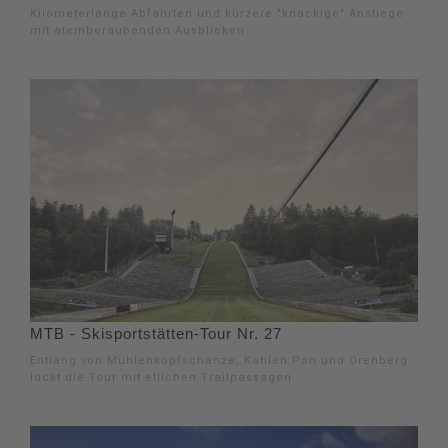
Kilometerlange Abfahrten und kürzere "knackige" Anstiege
mit atemberaubenden Ausblicken
MTB - Skisportstätten-Tour Nr. 27
Entlang von Mühlenkopfschanze, Kahlen Pön und Orenberg
lockt die Tour mit etlichen Trailpassagen