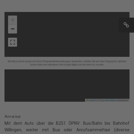
+
−
Die Karte wurde aufgrund Ihrer Privatsphäreeinstellungen deaktiviert, klicken Sie auf das Fingerprint Symbol
unten links und aktivieren Sie Google Maps um die Karte zu nutzen.
Leaflet
|
©
OpenStreetMap
contributors
Anreise
Mit dem Auto über die B251 ÖPNV: Bus/Bahn bis Bahnhof
Willingen, weiter mit Bus oder Anrufsammeltaxi (diverse