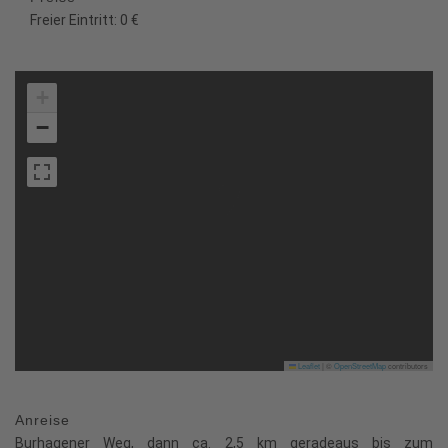
Freier Eintritt: 0 €
+
−
Leaflet
|
©
OpenStreetMap
contributors
Anreise
Burhagener Weg, dann ca. 2,5 km geradeaus bis zum