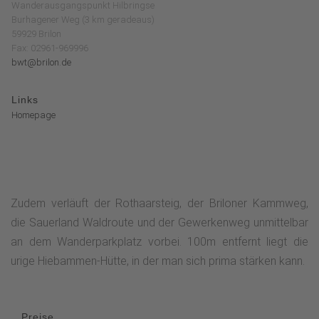
Wanderausgangspunkt Hilbringse
Burhagener Weg (3 km geradeaus)
59929 Brilon
Fax: 02961-969996
bwt@brilon.de
Links
Homepage
Zudem verläuft der Rothaarsteig, der Briloner Kammweg,
die Sauerland Waldroute und der Gewerkenweg unmittelbar
an dem Wanderparkplatz vorbei. 100m entfernt liegt die
urige Hiebammen-Hütte, in der man sich prima stärken kann.
Preise