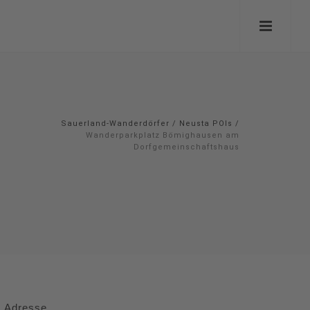
Sauerland-Wanderdörfer
/
Neusta POIs
/
Wanderparkplatz Bömighausen am
Dorfgemeinschaftshaus
Adresse