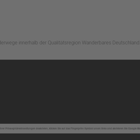
rwege innerhalb der Qualitätsregion Wanderbares Deutschland
hrer Privatsphäreeinstellungen deaktiviert, klicken Sie auf das Fingerprint Symbol unten links und aktivieren Sie Google M