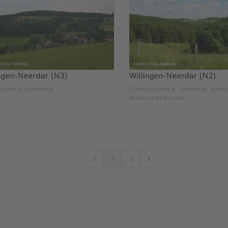
ingen-Neerdar (N3)
Willingen-Neerdar (N2)
rscheid-Rundweg
Dreidörferweg - Neerdar, Böm
Welleringhausen
1
2