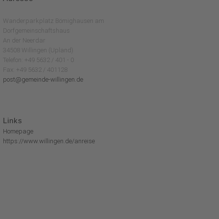
Wanderparkplatz Bömighausen am
Dorfgemeinschaftshaus
An der Neerdar
34508 Willingen (Upland)
Telefon: +49 5632 / 401 - 0
Fax: +49 5632 / 401128
post@gemeinde-willingen.de
Links
Homepage
https://www.willingen.de/anreise