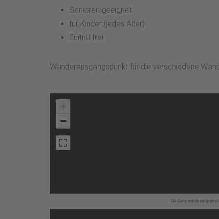
Senioren geeignet
für Kinder (jedes Alter)
Eintritt frei
Wanderausgangspunkt für die verschiedene Wande
+
−
Die Karte wurde aufgrund I