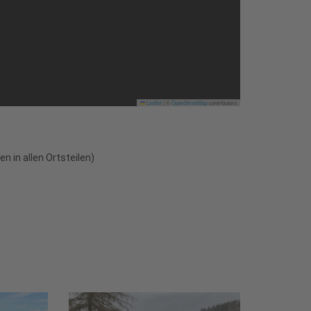
Leaflet
|
©
OpenStreetMap
contributors
 in allen Ortsteilen)