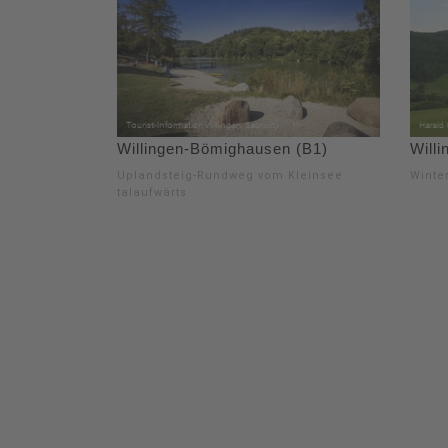
Willingen-Bömighausen (B1)
Will
Uplandsteig-Rundweg vom Kleinsee
Winte
talaufwärts