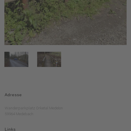
Adresse
Wanderparkplatz Orketal Medelon
59964 Medebach
Links