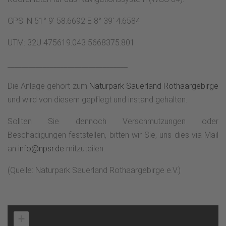
GPS: N 51° 9' 58.6692 E 8° 39' 4.6584
UTM: 32U 475619.043 5668375.801
__________________________________
Die Anlage gehört zum
Naturpark Sauerland Rothaargebirge
und wird von diesem gepflegt und instand gehalten.
Sollten Sie dennoch Verschmutzungen oder
Beschädigungen feststellen, bitten wir Sie, uns dies via Mail
an
info@npsr.de
mitzuteilen.
(Quelle: Naturpark Sauerland Rothaargebirge e.V.)
+