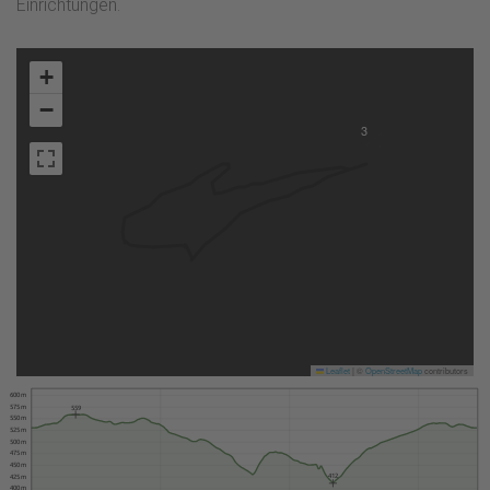
Einrichtungen.
+
−
3
Leaflet
|
©
OpenStreetMap
contributors
600 m
575 m
559
550 m
525 m
500 m
475 m
450 m
412
425 m
400 m