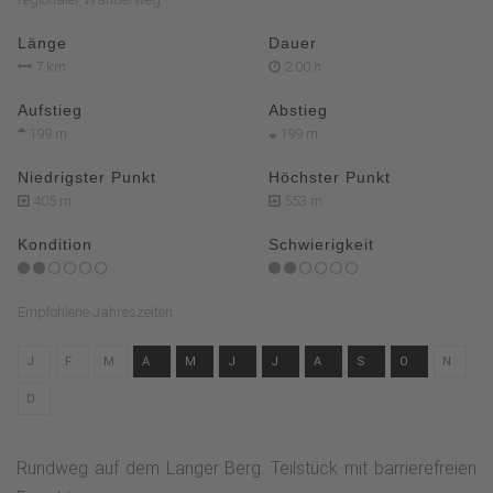
Länge
Dauer
7 km
2:00 h
Aufstieg
Abstieg
199 m
199 m
Niedrigster Punkt
Höchster Punkt
405 m
553 m
Kondition
Schwierigkeit
Empfohlene Jahreszeiten
J
F
M
A
M
J
J
A
S
O
N
D
Rundweg auf dem Langer Berg. Teilstück mit barrierefreien