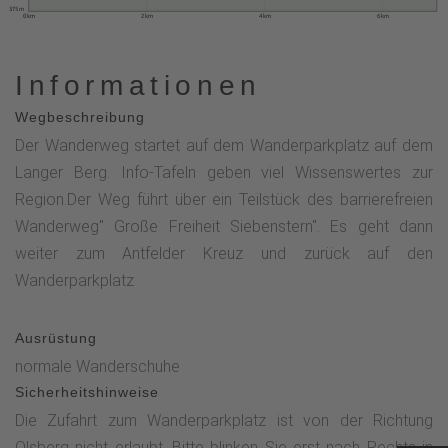
375 m
0 km
2 km
4 km
6 km
Informationen
Wegbeschreibung
Der Wanderweg startet auf dem Wanderparkplatz auf dem
Langer Berg. Info-Tafeln geben viel Wissenswertes zur
Region.Der Weg führt über ein Teilstück des barrierefreien
Wanderweg" Große Freiheit Siebenstern". Es geht dann
weiter zum Antfelder Kreuz und zurück auf den
Wanderparkplatz
Ausrüstung
normale Wanderschuhe
Sicherheitshinweise
Die Zufahrt zum Wanderparkplatz ist von der Richtung
Olsberg nicht erlaubt. Bitte blinken Sie erst nach Rechts in