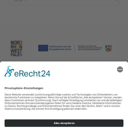
Impressum
|
Datenschutzerklärung
|
Barrierefreiheitserklärung
|
Kontakt
Johannes-Hummel-Weg 1
57392
Schmallenberg
T: +49 (0) 2974 96980
E: info@sauerland.com