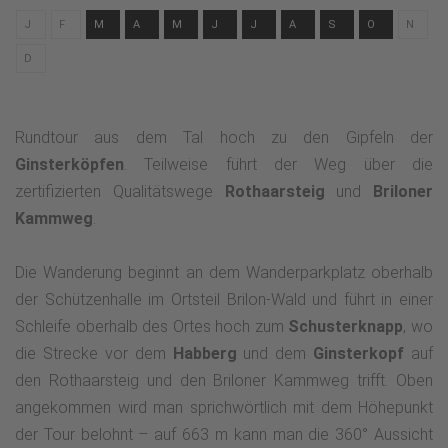
J
F
M
A
M
J
J
A
S
O
N
D
Rundtour aus dem Tal hoch zu den Gipfeln der
Ginsterköpfen
. Teilweise führt der Weg über die
zertifizierten Qualitätswege
Rothaarsteig
und
Briloner
Kammweg
.
Die Wanderung beginnt an dem Wanderparkplatz oberhalb
der Schützenhalle im Ortsteil Brilon-Wald und führt in einer
Schleife oberhalb des Ortes hoch zum
Schusterknapp
, wo
die Strecke vor dem
Habberg
und dem
Ginsterkopf
auf
den Rothaarsteig und den Briloner Kammweg trifft. Oben
angekommen wird man sprichwörtlich mit dem Höhepunkt
der Tour belohnt – auf 663 m kann man die 360° Aussicht