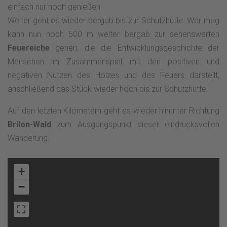
einfach nur noch genießen!
Weiter geht es wieder bergab bis zur Schutzhütte. Wer mag
kann nun noch 500 m weiter bergab zur sehenswerten
Feuereiche
gehen, die die Entwicklungsgeschichte der
Menschen im Zusammenspiel mit den positiven und
negativen Nutzen des Holzes und des Feuers darstellt,
anschließend das Stück wieder hoch bis zur Schutzhütte.
Auf den letzten Kilometern geht es wieder hinunter Richtung
Brilon-Wald
zum Ausgangspunkt dieser eindrucksvollen
Wanderung.
+
−