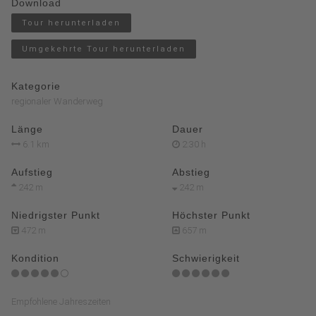
Download
Tour herunterladen
Umgekehrte Tour herunterladen
Kategorie
regionaler Wanderweg
Länge
Dauer
6.1 km
2:30 h
Aufstieg
Abstieg
242 m
242 m
Niedrigster Punkt
Höchster Punkt
472 m
657 m
Kondition
Schwierigkeit
Empfohlene Jahreszeiten