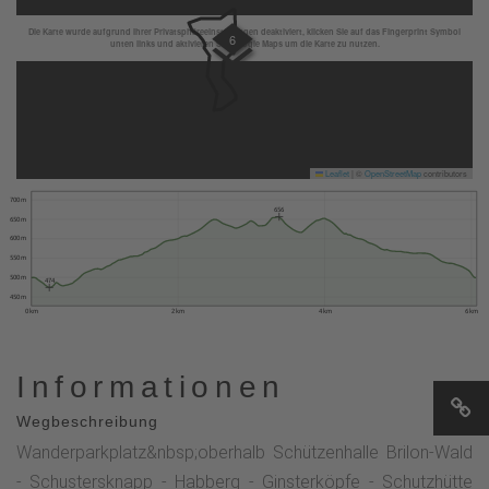
Die Karte wurde aufgrund Ihrer Privatsphäreeinstellungen deaktiviert, klicken Sie auf das Fingerprint Symbol
6
unten links und aktivieren Sie Google Maps um die Karte zu nutzen.
Leaflet
|
©
OpenStreetMap
contributors
700 m
656
650 m
600 m
550 m
500 m
474
450 m
0 km
2 km
4 km
6 km
Informationen
Wegbeschreibung
Wanderparkplatz&nbsp;oberhalb Schützenhalle Brilon-Wald
- Schustersknapp - Habberg - Ginsterköpfe - Schutzhütte