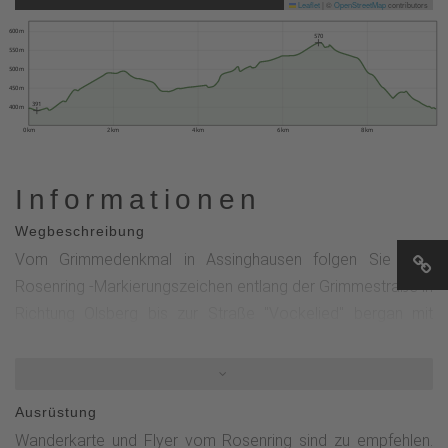
Leaflet
|
©
OpenStreetMap
contributors
600 m
570
550 m
500 m
450 m
391
400 m
0 km
2 km
4 km
6 km
8 km
Informationen
Wegbeschreibung
Vom Grimmedenkmal in Assinghausen folgen Sie dem
Rosenring -Markierungszeichen entlang der Grimmestraße in
Richtung Olsberg bis zur Straße "Vockelied" bergan mit
wunderbaren Weitblicken.Der Weg führt über eine
Hochfläche in Richtung Bruchhausen. Mit dem Blick auf die
Bruchhauser Steine geht es nun über das Wanderkreuz
Ausrüstung
"Wegebreite".Viele wilde Rosen säumen hier den
Wanderkarte und Flyer vom Rosenring sind zu empfehlen.