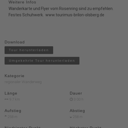
Weitere Infos
Wanderkarte und Flyer vom Rosenring sind zu empfehlen.
Festes Schuhwerk.
www.tourimus-brilon-olsberg.de
Download
Tour herunterladen
Umgekehrte Tour herunterladen
Kategorie
regionaler Wanderweg
Länge
Dauer
9.7 km
3:00 h
Aufstieg
Abstieg
258 m
258 m
Niedrigster Punkt
Höchster Punkt