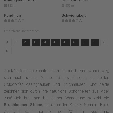
383 m
555 m
Kondition
Schwierigkeit
Empfohlene Jahreszeiten
J
F
M
A
M
J
J
A
S
O
N
D
Rock ´n Rose, so könnte dieser schöne Themenwanderweg
sich auch nennen. Nur ein Steinwurf trennt die beiden
Golddörfer Assinghausen und Bruchhausen. Und beide
zeichnen sich durch ihre natürliche Schönheiten aus. Aber
zusätzlich hat man bei dieser Wanderung sowohl die
Bruchhauser Steine
, als auch den Strüker Stein im Blick.
Zusätzlich kann man sich seit 2019 im Küsterland