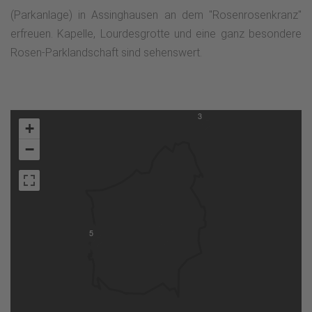
(Parkanlage) in Assinghausen an dem "Rosenrosenkranz"
erfreuen. Kapelle, Lourdesgrotte und eine ganz besondere
Rosen-Parklandschaft sind sehenswert.
3
+
−
5