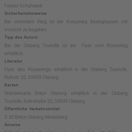
Wegesrand. Verpassen Sie nicht den kleine Wiesenweg, der
Festes Schuhwerk.
an dem Aussiedlerhof vorbei in den Ortskern nach
Sicherheitshinweise
Bruchhausen führt. Das Gutscafé und der Rosengarten am
Bei vereistem Weg ist der Kreuzweg Assinghausen mit
Schloss Bruchhausen laden zu einer entspannten Rast und
Vorsicht zu begehen.
einer kleine Stärkung ein. In Richung Ortsmitte kommen Sie
Tipp des Autors
zur Wandertafel Bruchhasuen und somit zum Start- und
Bei der Olsberg Touristik ist ein Flyer vom Rosenring
Endpunkt. Von der Wandertafel Bruchhausen folgen Sie dem
erhältlich.
Rosenring-Zeichen und gehen zur Straße "Am kleinen
Literatur
Berg".Vor dem 2. Haus geht es weiter bergan, mit
Flyer des Rosenrings erhältlich in der Olsberg Touristik,
wunderbarer Sicht auf die Bruchhauser Steine, zu den
Ruhrstr. 32, 59939 Olsberg
Wanderkreuzen "Eichen Knäppchen" und "Auf der Heu". Auf
Karten
dieser Hochfläche genießen Sie ein "360° Panorama". Über
Wanderkarte Brilon Olsberg erhältlich in der Olsberg
einen verschlungenen Waldweg geht es nun an einem
Touristik, Ruhrstraße 32, 59939 Olsberg
kleinen Bachlauf vorbei, bis der Blick gleichzeitig auf die
Öffentliche Verkehrsmittel
Bruchhauser Steine" und auf den "Strüker Stein", den kleinen
S 30 Brilon Olsberg Winterberg
Bruder der 4 Felsgiganten, gewährt wird. Jetzt führt der
Anreise
Rosenring über den traditionsreichen Kreuzweg bergab zur