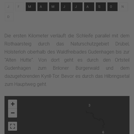
J
F
M
A
M
J
J
A
S
O
N
D
Die ersten Kilometer verläuft die Schleife parallel mit dem
Rothaarsteig durch das Naturschutzgebiet Drübel,
Hölsterloh oberhalb des Waldfreibades Gudenhagen bis zur
"Alten Hütte". Von dort geht es durch den Ortsteil
Gudenhagen zum Briloner Bürgerwald und dem
dazugehörenden Kyrill-Tor. Bevor es durch das Hilbringsetal
zum Hauptweg geht.
+
3
−
6