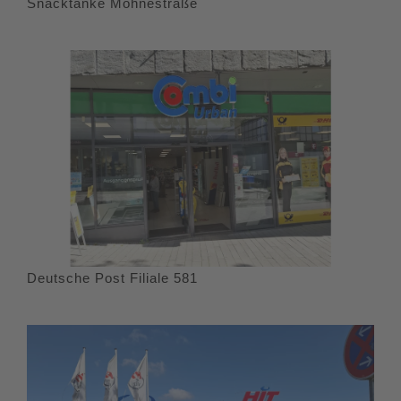
Snacktanke Möhnestraße
Deutsche Post Filiale 581