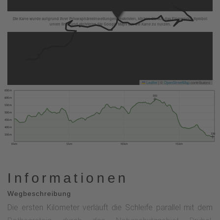
Die Karte wurde aufgrund Ihrer Privatsphäreeinstellungen deaktiviert, klicken Sie auf das Fingerprint Symbol
unten links und aktivieren Sie Google Maps um die Karte zu nutzen.
Leaflet
|
©
OpenStreetMap
contributors
650 m
593
600 m
550 m
500 m
450 m
400 m
336
350 m
0 km
5 km
10 km
15 km
Informationen
Wegbeschreibung
Die ersten Kilometer verläuft die Schleife parallel mit dem