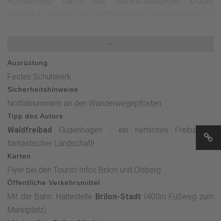
Rothaarsteig durch das Naturschutzgebiet Drübel,
Hölsterloh oberhalb des Waldfreibades Gudenhagen bis zur
"Alten Hütte". Von dort geht es durch den Ortsteil
Gudenhagen zum Briloner Bürgerwald und dem
dazugehörenden Kyrill-Tor. Bevor es durch das Hilbringsetal
Ausrüstung
zum Hauptweg geht.
Festes Schuhwerk
Sicherheitshinweise
Notfallnummern an den Wanderwegepfosten
Tipp des Autors
Waldfreibad
Gudenhagen - ein herrliches Freibad in
fantastischer Landschaft!
Karten
Flyer bei den Tourist-Infos Brilon und Olsberg
Öffentliche Verkehrsmittel
Mit der Bahn: Haltestelle
Brilon-Stadt
(400m Fußweg zum
Marktplatz)