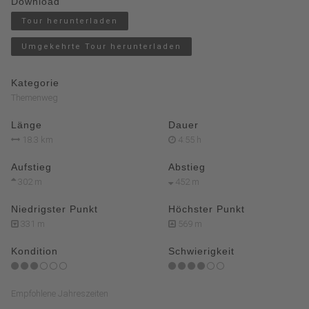
Download
Tour herunterladen
Umgekehrte Tour herunterladen
Kategorie
Themenweg
Länge
Dauer
18.3 km
4:55 h
Aufstieg
Abstieg
302 m
452 m
Niedrigster Punkt
Höchster Punkt
331 m
569 m
Kondition
Schwierigkeit
Empfohlene Jahreszeiten