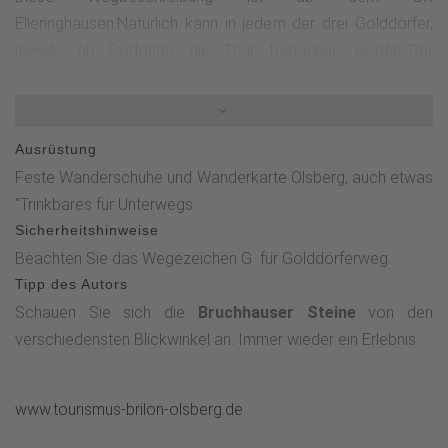
Elleringhausen.Natürlich kann in jedem der drei Golddörfer,
jeweils ab Dorfmitte die Tour begonnen werden.Der
Wanderweg kann in jedem der drei Golddörfer begonnen
werden; Ausgangspunkt ist jeweils die Dorfmitte. In
Elleringhausen startet die Tour am „Alten Kirchplatz“ und
Ausrüstung
führt zunächst die Dorfstraße bergan, über „Den Knochen“
Feste Wanderschuhe und Wanderkarte Olsberg, auch etwas
und den Kreuzweg zur Friedenskapelle, einem besonderen
"Trinkbares für Unterwegs.
Ort der Stille und einer der Sauerland Seelenorte. Von dort
Sicherheitshinweise
geht es über die Vockelied in das Rosendorf Assinghausen,
Beachten Sie das Wegezeichen G für Golddörferweg.
das mit seinem idyllischen Küsterland und dem Rosen—
Tipp des Autors
Rosenkranz beeindruckt. An der Küsterlandkapelle vorbei
Schauen Sie sich die
Bruchhauser Steine
von den
verläuft der Weg weiter in Richtung Lutterbecke und
verschiedensten Blickwinkel an. Immer wieder ein Erlebnis.
schließlich in das Europa Golddorf Bruchhausen. Hier trifft
die Route auf den Zuweg des Rothaarsteigs und führt
unterhalb der markanten Bruchhauser nach Elleringhausen
www.tourismus-brilon-olsberg.de
zurück.