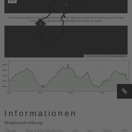
7
Die Karte wurde aufgrund Ihrer Privatsphäreeinstellungen deaktiviert, klicken Sie auf das Fingerprint Symbol
unten links und aktivieren Sie Google Maps um die Karte zu nutzen.
4
Leaflet
|
©
OpenStreetMap
contributors
600 m
582
550 m
500 m
450 m
391
400 m
0 km
5 km
10 km
15 km
Informationen
Wegbeschreibung
Diese Wegbeschreibung ist ab dem Ort