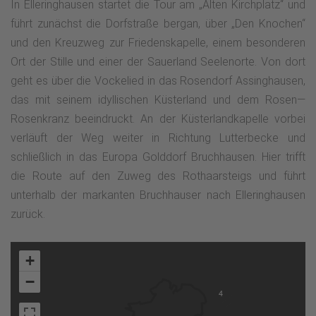
In Elleringhausen startet die Tour am „Alten Kirchplatz“ und
führt zunächst die Dorfstraße bergan, über „Den Knochen“
und den Kreuzweg zur Friedenskapelle, einem besonderen
Ort der Stille und einer der Sauerland Seelenorte. Von dort
geht es über die Vockelied in das Rosendorf Assinghausen,
das mit seinem idyllischen Küsterland und dem Rosen—
Rosenkranz beeindruckt. An der Küsterlandkapelle vorbei
verläuft der Weg weiter in Richtung Lutterbecke und
schließlich in das Europa Golddorf Bruchhausen. Hier trifft
die Route auf den Zuweg des Rothaarsteigs und führt
unterhalb der markanten Bruchhauser nach Elleringhausen
zurück.
+
−
4