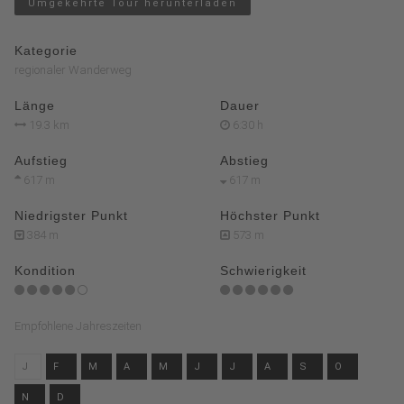
Umgekehrte Tour herunterladen
Kategorie
regionaler Wanderweg
Länge
Dauer
19.3 km
6:30 h
Aufstieg
Abstieg
617 m
617 m
Niedrigster Punkt
Höchster Punkt
384 m
573 m
Kondition
Schwierigkeit
Empfohlene Jahreszeiten
J
F
M
A
M
J
J
A
S
O
N
D