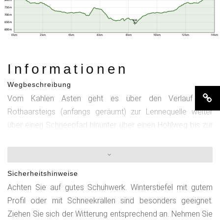
750 m
700 m
644
650 m
600 m
0 km
2 km
4 km
6 km
8 km
10 km
12 km
14 km
Informationen
Wegbeschreibung
Vom Kahlen Asten geht es über den Verlauf des
Rothaarsteigs (anfangs geräumt) zur Lennequelle weiter
über einen Schneepfad hinunter über einen Hohlweg bis zur
Landwehr (Lennequelle bis Landwehr nicht geräumt). Weiter
Richtung Lenneplätze - geradeaus auf der Höhe bleibend
dem Rothaarsteig folgend. Weiter über einen leichten
Sicherheitshinweise
Anstieg zum Gerkenstein, an dem Sie westlich über den
Achten Sie auf gutes Schuhwerk. Winterstiefel mit gutem
Grenzweg weiter Richtung Langewiese hinunter laufen.
Profil oder mit Schneekrallen sind besonders geeignet.
Folgen Sie weiter dem Grenzweg bis zur Knäppchenkurve.
Ziehen Sie sich der Witterung entsprechend an. Nehmen Sie
Von hier aus auf dem Rothaarsteig (Schneepfad) steilerer