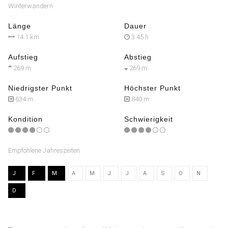
Winterwandern
Länge
Dauer
14.1 km
3:45 h
Aufstieg
Abstieg
269 m
269 m
Niedrigster Punkt
Höchster Punkt
634 m
840 m
Kondition
Schwierigkeit
Empfohlene Jahreszeiten
J
F
M
A
M
J
J
A
S
O
N
D