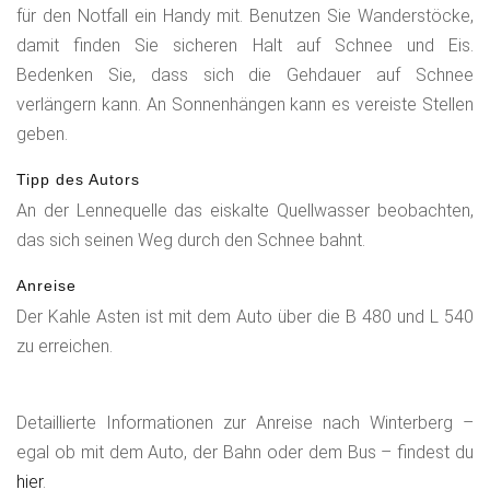
für den Notfall ein Handy mit. Benutzen Sie Wanderstöcke,
Aufstieg auf den Hoheleyer Rücken. Weiter bis zur
damit finden Sie sicheren Halt auf Schnee und Eis.
Hoheleyer Hütte und Abstieg nach Hoheleye. Von dort aus
Bedenken Sie, dass sich die Gehdauer auf Schnee
auf dem Schneepfad zurück über die "Fürstenjause" und das
verlängern kann. An Sonnenhängen kann es vereiste Stellen
Skigebiet Höhenhang nach Langewiese.
geben.
Tipp des Autors
An der Lennequelle das eiskalte Quellwasser beobachten,
das sich seinen Weg durch den Schnee bahnt.
Anreise
Der Kahle Asten ist mit dem Auto über die B 480 und L 540
zu erreichen.
Detaillierte Informationen zur Anreise nach Winterberg –
egal ob mit dem Auto, der Bahn oder dem Bus – findest du
hier
.