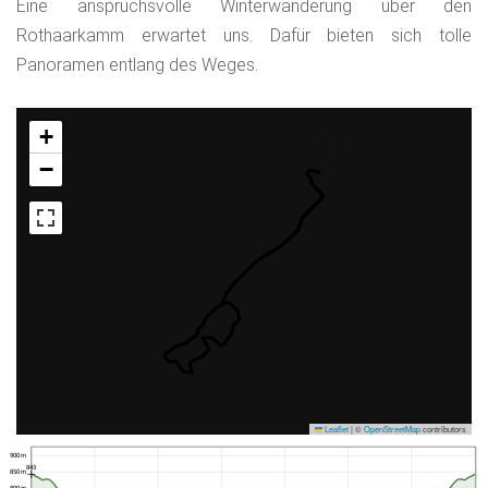
Eine anspruchsvolle Winterwanderung über den
Rothaarkamm erwartet uns. Dafür bieten sich tolle
Panoramen entlang des Weges.
+
−
Leaflet
|
©
OpenStreetMap
contributors
900 m
843
850 m
800 m