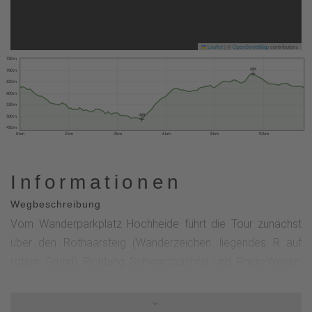
Leaflet
|
©
OpenStreetMap
contributors
750 m
686
700 m
650 m
600 m
550 m
488
500 m
450 m
0 km
2 km
4 km
6 km
8 km
10 km
Informationen
Wegbeschreibung
Vom Wanderparkplatz Hochheide führt die Tour zunächst
über den Rothaarsteig (Wanderzeichen: liegendes R auf
rotem Grund) Richtung Schwarzbachtal und Rhein-Weser-
Turm. Im Schwarzbachtal (Naturschutzgebiet) folgt die
Rundtour dem Rothaarsteig-Zuweg (Wanderzeichen: