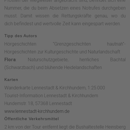
Pfosten der Wegweiser angebracht sind, befindet sich eine
Dreiländerecks und berichtet von nicht nur friedlichen
Nummer, die du beim Absetzen eines Notrufes durchgeben
Auseinandersetzungen.Vom Dreiherrnstein führt der
musst. Damit wissen die Rettungskräfte genau, wo du
Rothaarsteig Richtung Norden zur Heinsberger Hochheide.
dich befindest und wertvolle Zeit kann eingespart werden.
Nach rund 1,5 km wird die Heidefläche erreicht. Hier lohnt es
Tipp des Autors
sich,&nbsp;der Geschichte der&nbsp;Heinsberger
Hörgeschichten "Grenzgeschichten hautnah"-
Heide&nbsp;und des "Dicken Steins" zu lauschen, bevor der
Hörgeschichten zur Kulturgeschichte und Naturlandschaft
nur wenige Meter entfernt liegende Ausgangspunkt,
Flora
: Naturschutzgebiete; herrliches Bachtal
Wanderparkplatz Hochheide, erreicht wird.Die drei
(Schwarzbach) und blühende Heidelandschaften
Hörgeschichten dieser Erlebnistour stehen als Podcast zum
Download zur Verfügung.
Karten
Wanderkarte Lennestadt & Kirchhundem, 1:25.000
Tourist-Information Lennestadt & Kirchhundem
Hundemstr. 18, 57368 Lennestadt
www.lennestadt-kirchhundem.de
Öffentliche Verkehrsmittel
2 km von der Tour entfernt liegt die Bushaltestelle Heinsberg