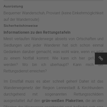
liegendes R auf gelben Grund) Richtung Röspe.Achtung! Wer
Ausrüstung
den Hufeisenstein und seine Geschichte finden möchte,
Bequemer Wanderschuh, Proviant (keine Einkehrmöglichkeit
verlässt für einen Abstecher am Wanderwegweiserpfosten
auf der Wanderroute)
"Hufeisenstein" den Rothaarsteig-Zugangsweg und nimmt
Sicherheitshinweise
für einige Meter den Wanderweg A1 Richtung NSG Haberg.
Informationen zu den Rettungstafeln
Auf der Höhe, wo rechter Hand ein Waldweg abzweigt, geht
Meist verlaufen Wanderwege abseits von Ortschaften und
man nach wenigen Schritten nach links "durch´s Gebüsch"
Siedlungen und jeder Wanderer hat sich schon einmal
zur Kurzen Dörbach und&nbsp;erkennt mit geschultem Blick
Gedanken darüber gemacht, was wohl wäre, wenn es jetzt
den Hufeisenstein.Nach diesem kleinen
zu einem Notfall kommt. Wie kann ich hier gefunden
Erkundungsabstecher folgt man wieder dem Rothaarsteig-
werden? Wo bin ich überhaupt? Kann mich der
Zugangsweg bis zur nächsten Wegekreuzung
Rettungsdienst erreichen?
(Standortname: An der Röspe 1).&nbsp; Ab hier geht es auf
dem mit einem K im weißen Kreis gekennzeichneten
Im Ernstfall muss es aber schnell gehen! Daher ist das
Wanderweg zunächst gen Süden. Der mit dem K
Wanderwegenetz der Region Lennestadt & Kirchhundem
gekennzeichnete Wanderweg führt uns nach rd. 4,5 km
durchgehend mit sogenannten Rettungsschildern
direkt zum Dreiherrnstein. Die Hörgeschichte&nbsp;gibt
ausgestattet. Auf den
grün-weißen Plaketten
, die an den
einen spannenden Einblick in Kulturgeschichte dieses