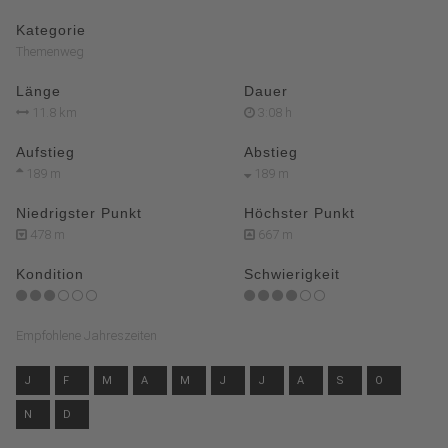
Kategorie
Themenweg
Länge
Dauer
11.8 km
3:08 h
Aufstieg
Abstieg
189 m
189 m
Niedrigster Punkt
Höchster Punkt
478 m
667 m
Kondition
Schwierigkeit
Empfohlene Jahreszeiten
J
F
M
A
M
J
J
A
S
O
N
D