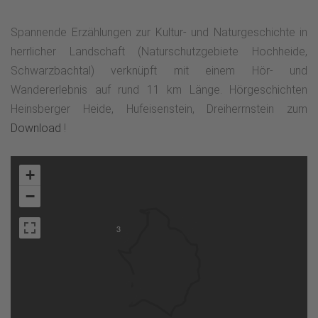
Spannende Erzählungen zur Kultur- und Naturgeschichte in
herrlicher Landschaft (Naturschutzgebiete Hochheide,
Schwarzbachtal) verknüpft mit einem Hör- und
Wandererlebnis auf rund 11 km Länge. Hörgeschichten
Heinsberger Heide, Hufeisenstein, Dreiherrnstein zum
Download
!
+
−
3