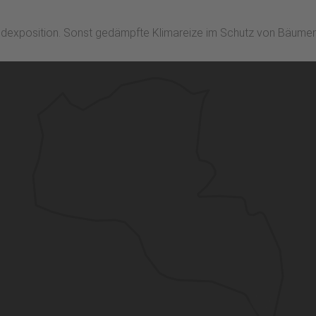
ndexposition. Sonst gedämpfte Klimareize im Schutz von Bäume