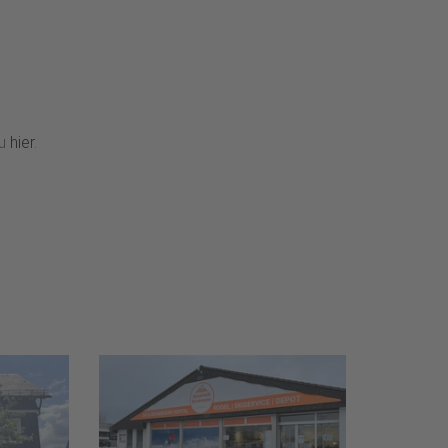
du
hier
.