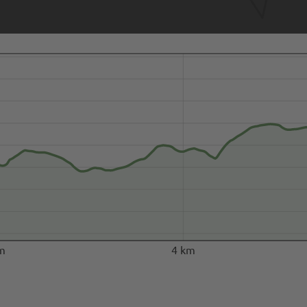
m
4 km