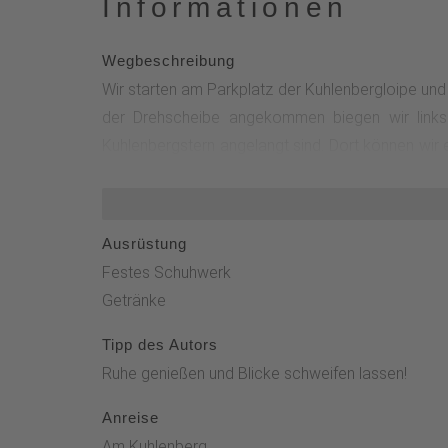
Informationen
Wegbeschreibung
Wir starten am Parkplatz der Kuhlenbergloipe und 
der Drehscheibe angekommen biegen wir links
Kuhlenbergstern angelangt sind. Dort können wir e
Steinbruch zurück durch den Wald zum Ausgangs
Ausrüstung
Festes Schuhwerk
Getränke
Tipp des Autors
Ruhe genießen und Blicke schweifen lassen!
Anreise
Am Kuhlenberg