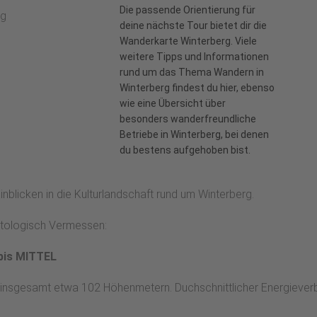
Die passende Orientierung für
g
deine nächste Tour bietet dir die
Wanderkarte Winterberg.
Viele
weitere Tipps und Informationen
rund um das Thema Wandern in
Winterberg findest du
hier
, ebenso
wie eine Übersicht über
besonders
wanderfreundliche
Betriebe
in Winterberg, bei denen
du bestens aufgehoben bist.
blicken in die Kulturlandschaft rund um Winterberg.
matologisch Vermessen:
bis MITTEL
 insgesamt etwa 102 Höhenmetern. Duchschnittlicher Energieverbr