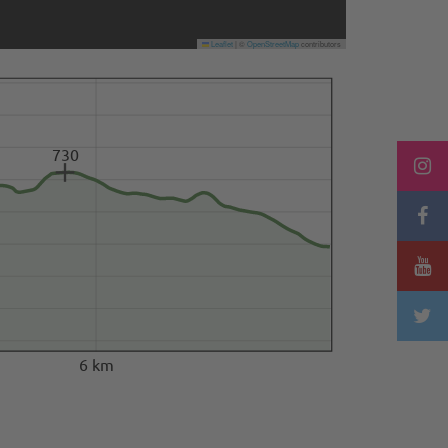
Leaflet
|
©
OpenStreetMap
contributors
730
6 km