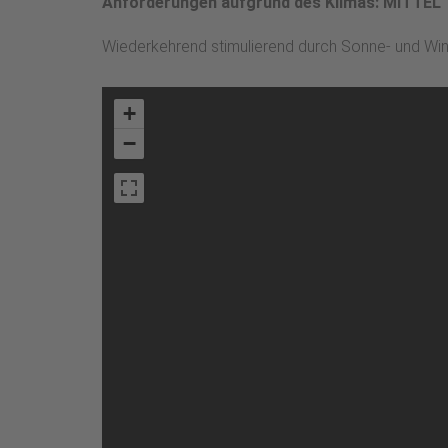
Anforderungen aufgrund des Klimas: MITTEL
Wiederkehrend stimulierend durch Sonne- und Wi
+
−