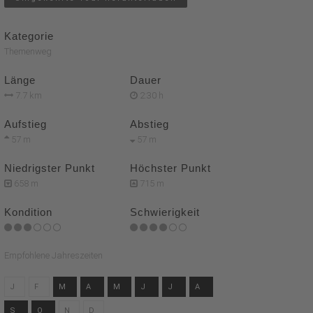
Kategorie
Themenweg
Länge
Dauer
7.7 km
2:30 h
Aufstieg
Abstieg
57 m
57 m
Niedrigster Punkt
Höchster Punkt
658 m
715 m
Kondition
Schwierigkeit
Empfohlene Jahreszeiten
J
F
M
A
M
J
J
A
S
O
N
D