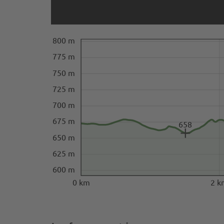
800 m
775 m
750 m
725 m
700 m
675 m
658
650 m
625 m
600 m
0 km
2 k