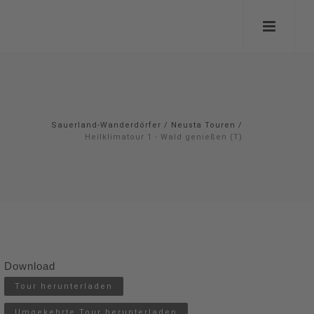
Sauerland-Wanderdörfer
/
Neusta Touren
/
Heilklimatour 1 - Wald genießen (T)
Download
Tour herunterladen
Umgekehrte Tour herunterladen