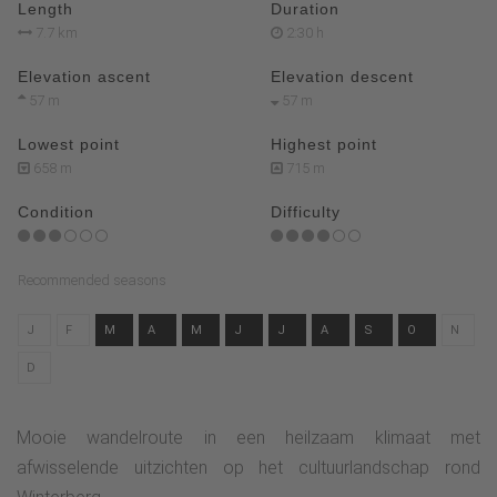
Length
Duration
7.7 km
2:30 h
Elevation ascent
Elevation descent
57 m
57 m
Lowest point
Highest point
658 m
715 m
Condition
Difficulty
Recommended seasons
J
F
M
A
M
J
J
A
S
O
N
D
Mooie wandelroute in een heilzaam klimaat met
afwisselende uitzichten op het cultuurlandschap rond