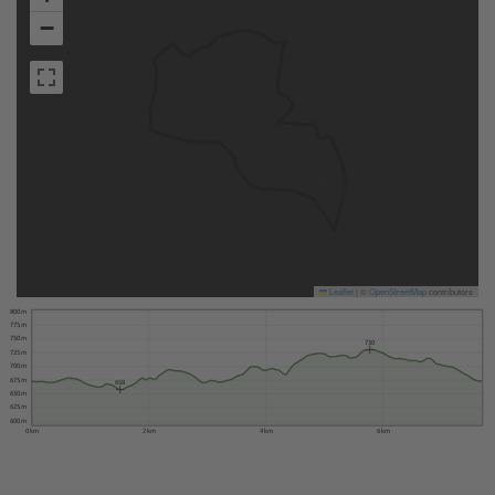
−
Leaflet
|
©
OpenStreetMap
contributors
800 m
775 m
750 m
730
725 m
700 m
675 m
658
650 m
625 m
600 m
0 km
2 km
4 km
6 km