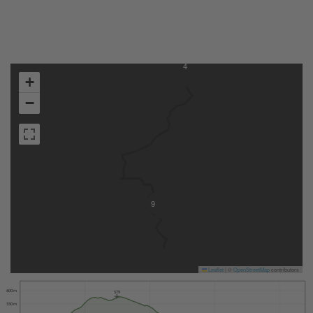
4
+
−
9
Leaflet
|
©
OpenStreetMap
contributors
600 m
579
550 m