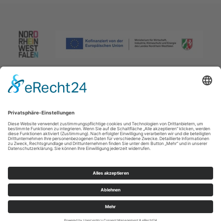
Impressum
|
Datenschutzerklärung
|
Barrierefreiheitserklärung
|
Kontakt
Johannes-Hummel-Weg 1
57392
Schmallenberg
T: +49 (0) 2974 96980
E: info@sauerland.com
Cookie-Einstellungen