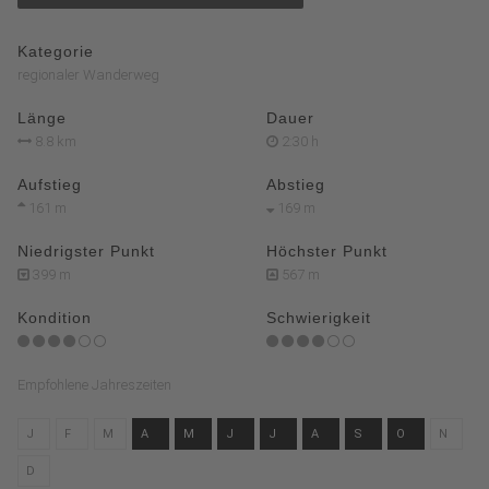
Kategorie
regionaler Wanderweg
Länge
Dauer
8.8 km
2:30 h
Aufstieg
Abstieg
161 m
169 m
Niedrigster Punkt
Höchster Punkt
399 m
567 m
Kondition
Schwierigkeit
Empfohlene Jahreszeiten
J
F
M
A
M
J
J
A
S
O
N
D