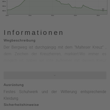
500 m
450 m
404
400 m
0 km
2 km
4 km
6 km
8 km
Informationen
Wegbeschreibung
Der Bergweg ist durchgängig mit dem "Malteser Kreuz" ,
dem Zeichen der Kreuzherren, markiert.Wo immer es
möglich ist, haben wir rote Aufkleber mit diesem Kreuz
angebracht, in der freien Landschaft haben wir teilweise
Farbe und Pinsel vorgezogen, dort findet man weiße Kreuze
auf schwarzem Untergrund.Von Oberschledorn führt uns das
Ausrüstung
Malteser Kreuz zunächst etwa 500m nach links an der
Festes Schuhwerk und der Witterung entsprechende
Straße entlang. Wir biegen nach rechts "Zum Brande"
Kleidung.
bergauf und erreichen eine Schutzhütte, weiter dem
Sicherheitshinweise
Malteser Kreuz folgend, tauchen wir in den Wald am