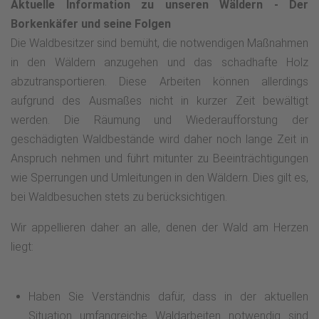
Aktuelle Information zu unseren Wäldern - Der
Spieberg ein. Wir erreichen das Kamenderkreuz und
Borkenkäfer und seine Folgen
wandern nach links abwärts bis zur Kuckucksuhle. Weiter
Die Waldbesitzer sind bemüht, die notwendigen Maßnahmen
geht's nach links auf dem asphaltierten Weg, anschließend
in den Wäldern anzugehen und das schadhafte Holz
nach rechts in Richtung Hasenkammer, über den
abzutransportieren. Diese Arbeiten können allerdings
Motorikpfad, weiter nach links und im Rechtsbogen in
aufgrund des Ausmaßes nicht in kurzer Zeit bewältigt
Richtung Weddelsee, wo wir die Portaltafel des
werden. Die Räumung und Wiederaufforstung der
Medebacher Bergwegs erreichen.
geschädigten Waldbestände wird daher noch lange Zeit in
Anspruch nehmen und führt mitunter zu Beeinträchtigungen
wie Sperrungen und Umleitungen in den Wäldern. Dies gilt es,
bei Waldbesuchen stets zu berücksichtigen.
Wir appellieren daher an alle, denen der Wald am Herzen
liegt:
Haben Sie Verständnis dafür, dass in der aktuellen
Situation umfangreiche Waldarbeiten notwendig sind