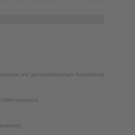
.Nach weiteren 250 Metern auf ebener, aspaltierte
ptischen Bauform errichtete Grotte beschirmt eine
storischen und geschichtsträchtigen Barockkirche
 1, 59964 Medebach
 beachten)