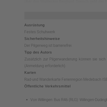
über das Waldecker Bergland. Danach geht der Pil
Straße in Richtung Ortsausgang Roninghausen erre
Originaldarstellung der "Madonna de Fatima".
Ausrüstung
Festes Schuhwerk
Sicherheitshinweise
Der Pilgerweg ist barrierefrei.
Tipp des Autors
Zusätzlich zur Pilgerwanderung können sie sich 
(Anmeldung erforderlich).
Karten
Rad-und Wanderkarte Ferienregion Medebach ISBN 
Öffentliche Verkehrsmittel
Von Willingen: Bus R46 (RLG): Willingen-Düdi