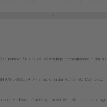
ger zurück zur Kirche und kann in der Kirche in Ruhe verweilen
icht der Pilger die Grotte. Diese in einer geschlossen, halbelli
Zeit nehmen für eine ca. 45-minütige Kirchenführung in der hi
978-3-86636-917-7 erhältlich in der Tourist-Info, Marktplatz
nghausen-Medebach / Umsteigen in den 562 (Abfahrzeiten mittags