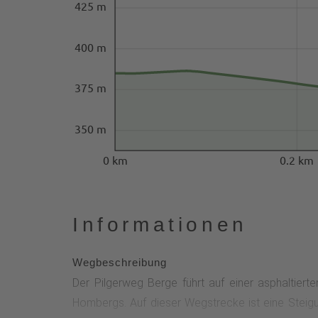
425 m
400 m
375 m
350 m
0 km
0.2 km
Informationen
Wegbeschreibung
Der Pilgerweg Berge führt auf einer asphalti
Hombergs. Auf dieser Wegstrecke ist eine Steigu