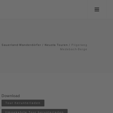
Sauerland-Wanderdörfer
/
Neusta Touren
/
Pilgerweg
Medebach-Berge
Download
Tour herunterladen
Umgekehrte Tour herunterladen