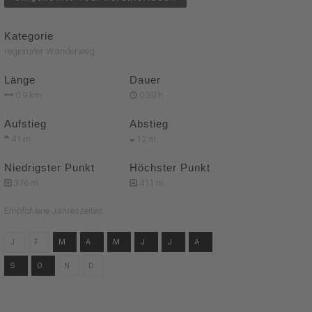
Kategorie
regionaler Wanderweg
Länge
Dauer
0.9 km
0:30 h
Aufstieg
Abstieg
41 m
12 m
Niedrigster Punkt
Höchster Punkt
376 m
411 m
Empfohlene Jahreszeiten
J
F
M
A
M
J
J
A
S
O
N
D