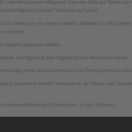
für viele Menschen im Alltag eine Oase der Ruhe dar. Neben der 
esmutter Maria in Form der "Madonna de Fatima".
uch für Menschen mit eingeschränkter Mobilität die Möglichkei
g zu machen.
 in Gruppen gegangen werden.
gleiter ein Pilgerbuch, eine Pilgerkerze und Weihwasser bereit.
bstständig gehen. Dabei können auch nur Teil-Wegstrecken zurüc
ndung und inneren Einkehr Menschen in der Region und Touristen 
online weiterführende Informationen zu den Stationen.