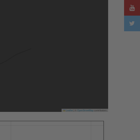
Leaflet
|
©
OpenStreetMap
contributors