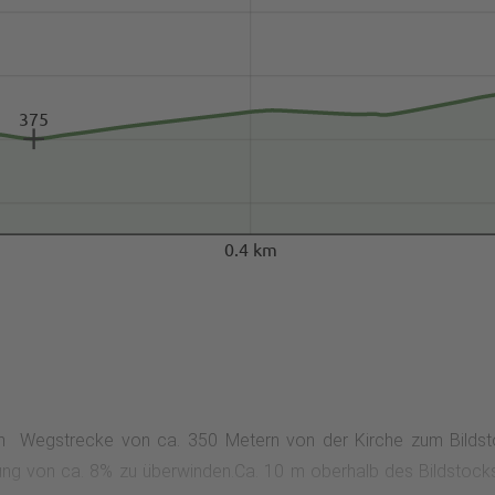
375
0.4 km
erten Wegstrecke von ca. 350 Metern von der Kirche zum Bild
ng von ca. 8% zu überwinden.Ca. 10 m oberhalb des Bildstocks l